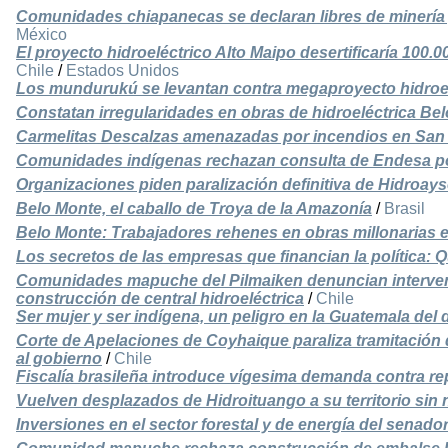
Comunidades chiapanecas se declaran libres de minería
México
El proyecto hidroeléctrico Alto Maipo desertificaría 100.0
Chile
/
Estados Unidos
Los mundurukú se levantan contra megaproyecto hidroel
Constatan irregularidades en obras de hidroeléctrica Be
Carmelitas Descalzas amenazadas por incendios en San
Comunidades indígenas rechazan consulta de Endesa p
Organizaciones piden paralización definitiva de Hidroay
Belo Monte, el caballo de Troya de la Amazonía
/
Brasil
Belo Monte: Trabajadores rehenes en obras millonarias 
Los secretos de las empresas que financian la política:
Comunidades mapuche del Pilmaiken denuncian interven
construcción de central hidroeléctrica
/
Chile
Ser mujer y ser indígena, un peligro en la Guatemala del
Corte de Apelaciones de Coyhaique paraliza tramitación 
al gobierno
/
Chile
Fiscalía brasileña introduce vígesima demanda contra r
Vuelven desplazados de Hidroituango a su territorio sin 
Inversiones en el sector forestal y de energía del senad