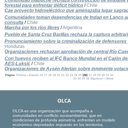
Comunidad mapuche rechaza construcción de embalse P
forestal para enfrentar déficit hídrico
/
Chile
Cae proyecto hidroeléctrico que amenazaba lugar sagr
Comunidades toman dependencias de Indap en Lanco an
consulta
/
Chile
Marcha por los ríos libres
/
Argentina
Pueblo de Santa Cruz Barillas rechaza la captura arbitra
Pronunciamiento sobre la criminalización de defensore
Honduras
Organizaciones rechazan aprobación de central Río Cue
Con huevos reciben al IFC Banco Mundial en el Cajón de
AES-Luksic
/
Chile
Organizaciones de Aysén Alertan sobre inminente votaci
Página:
Primera
-
Anterior
16
17
18
19
20
21
22
23
24
25
[
26
]
27
28
29
30
31
32
33
34
35
36
Siguiente
-
Ultima
OLCA
OLCA es una organización que acompaña a
comunidades en conflicto socioambiental, que en
condiciones de profunda asimetría, enfrentan un modelo
económico depredador impuesto en los territorios.