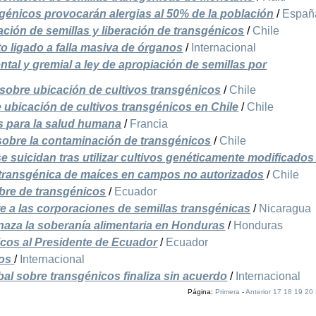
génicos provocarán alergias al 50% de la población
/
Españ
zación de semillas y liberación de transgénicos
/
Chile
 ligado a falla masiva de órganos
/
Internacional
ntal y gremial a ley de apropiación de semillas por
sobre ubicación de cultivos transgénicos
/
Chile
e ubicación de cultivos transgénicos en Chile
/
Chile
s para la salud humana
/
Francia
sobre la contaminación de transgénicos
/
Chile
e suicidan tras utilizar cultivos genéticamente modificado
transgénica de maíces en campos no autorizados
/
Chile
ibre de transgénicos
/
Ecuador
e a las corporaciones de semillas transgénicas
/
Nicaragua
naza la soberanía alimentaria en Honduras
/
Honduras
icos al Presidente de Ecuador
/
Ecuador
ios
/
Internacional
bal sobre transgénicos finaliza sin acuerdo
/
Internacional
Página:
Primera
-
Anterior
17
18
19
20