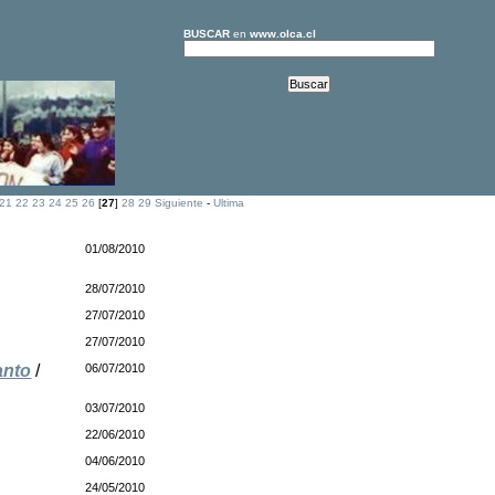
BUSCAR
en
www.olca.cl
21
22
23
24
25
26
[
27
]
28
29
Siguiente
-
Ultima
01/08/2010
28/07/2010
27/07/2010
27/07/2010
anto
/
06/07/2010
03/07/2010
22/06/2010
04/06/2010
24/05/2010