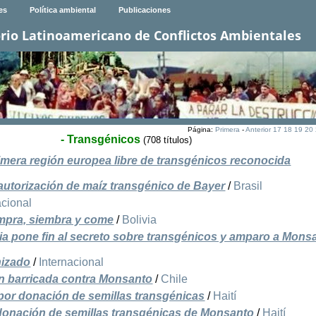
es
Política ambiental
Publicaciones
rio Latinoamericano de Conflictos Ambientales
Página:
Primera
-
Anterior
17
18
19
20
- Transgénicos
(708 títulos)
rimera región europea libre de transgénicos reconocida
autorización de maíz transgénico de Bayer
/
Brasil
acional
ompra, siembra y come
/
Bolivia
ia pone fin al secreto sobre transgénicos y amparo a Mons
nizado
/
Internacional
n barricada contra Monsanto
/
Chile
por donación de semillas transgénicas
/
Haití
 donación de semillas transgénicas de Monsanto
/
Haití