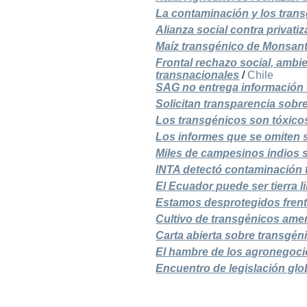
La contaminación y los trans
Alianza social contra privati
Maíz transgénico de Monsanto
Frontal rechazo social, ambie
transnacionales
/
Chile
SAG no entrega información 
Solicitan transparencia sobr
Los transgénicos son tóxico
Los informes que se omiten 
Miles de campesinos indios s
INTA detectó contaminación 
El Ecuador puede ser tierra l
Estamos desprotegidos frent
Cultivo de transgénicos ame
Carta abierta sobre transgén
El hambre de los agronegoc
Encuentro de legislación glo