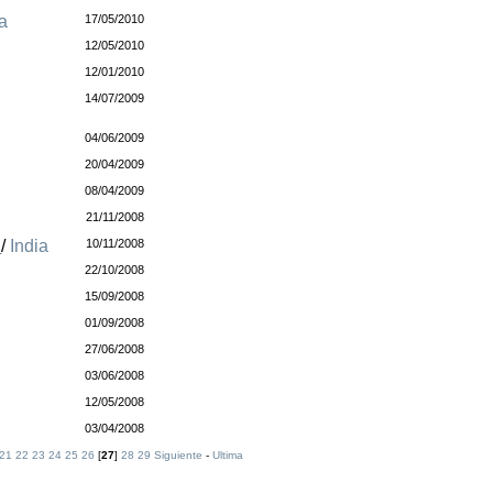
a
17/05/2010
12/05/2010
12/01/2010
14/07/2009
04/06/2009
20/04/2009
08/04/2009
21/11/2008
s
/
India
10/11/2008
22/10/2008
15/09/2008
01/09/2008
27/06/2008
03/06/2008
12/05/2008
03/04/2008
21
22
23
24
25
26
[
27
]
28
29
Siguiente
-
Ultima