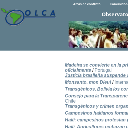
Areas de conflicto
Comunidad
Observato
Madeira se convierte en la p
oficialmente
/
Portugal
Justicia brasileña suspende 
Monsanto, mon Dieu!
/
Intern
Transgénicos, Bolivia los c
Consejo para la Transparenc
Chile
Transgénicos y crimen orga
Campesinos haitianos forma
Haiti: campesinos protestan 
Haiti: Agricultores rechazan