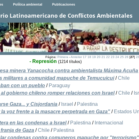
es
Política ambiental
Publicaciones
rio Latinoamericano de Conflictos Ambientales
Página:
Primera
-
Anterior
17
18
19
20
21
22
23
24
25
26
[
27
]
2
- Represión
(1214 títulos)
resa minera Yanacocha contra ambientalista Máxima Acuña
as militares a comunidad mapuche de Temucuicui
/
Chile
aban con un pueblo
/
Paraguay
 al gobierno chileno romper relaciones con Israel
/
Chile
/
Is
arse Gaza... y Cisjordania
/
Israel
/
Palestina
 la voz frente a la masacre perpetrada en Gaza"
/
Estados U
tera en las condenas a Israel
/
Palestina
/
Internacional
 franja de Gaza
/
Chile
/
Palestina
ular condenas contra comuneros mapuche por "terrorismo