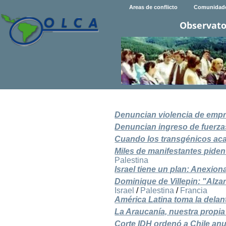
Areas de conflicto
Comunidad
Observato
Denuncian violencia de emp
Denuncian ingreso de fuerz
Cuando los transgénicos ac
Miles de manifestantes piden
Palestina
Israel tiene un plan: Anexion
Dominique de Villepin: "Alzar
Israel
/
Palestina
/
Francia
América Latina toma la delan
La Araucanía, nuestra propia
Corte IDH ordenó a Chile an