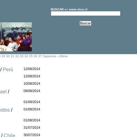
BUSCAR
en
www.olca.cl
8
29
30
31
32
33
34
35
36
37
Siguiente
-
Ultima
/
Perú
12/08/2014
12/08/2014
10/08/2014
rael
/
09/08/2014
01/08/2014
nidos
/
01/08/2014
01/08/2014
31/07/2014
"
/
Chile
30/07/2014