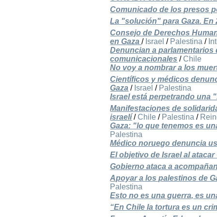
Comunicado de los presos p
La "solución" para Gaza. En
Consejo de Derechos Humanos
en Gaza
/
Israel
/
Palestina
/
In
Denuncian a parlamentarios 
comunicacionales
/
Chile
No voy a nombrar a los muert
Científicos y médicos denun
Gaza
/
Israel
/
Palestina
Israel está perpetrando una
Manifestaciones de solidarida
israelí
/
Chile
/
Palestina
/
Rein
Gaza: "lo que tenemos es un
Palestina
Médico noruego denuncia uso
El objetivo de Israel al ataca
Gobierno ataca a acompañan
Apoyar a los palestinos de G
Palestina
Esto no es una guerra, es u
“En Chile la tortura es un cr