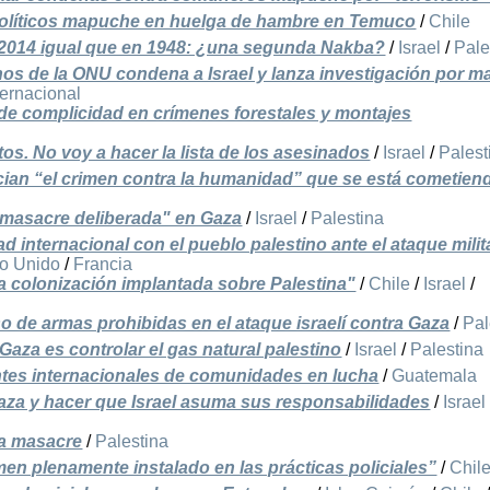
olíticos mapuche en huelga de hambre en Temuco
/
Chile
 2014 igual que en 1948: ¿una segunda Nakba?
/
Israel
/
Pale
 de la ONU condena a Israel y lanza investigación por m
ternacional
de complicidad en crímenes forestales y montajes
os. No voy a hacer la lista de los asesinados
/
Israel
/
Palest
cian “el crimen contra la humanidad” que se está cometien
 "masacre deliberada" en Gaza
/
Israel
/
Palestina
d internacional con el pueblo palestino ante el ataque milit
o Unido
/
Francia
a colonización implantada sobre Palestina"
/
Chile
/
Israel
/
 de armas prohibidas en el ataque israelí contra Gaza
/
Pal
r Gaza es controlar el gas natural palestino
/
Israel
/
Palestina
tes internacionales de comunidades en lucha
/
Guatemala
aza y hacer que Israel asuma sus responsabilidades
/
Israel
na masacre
/
Palestina
imen plenamente instalado en las prácticas policiales”
/
Chil