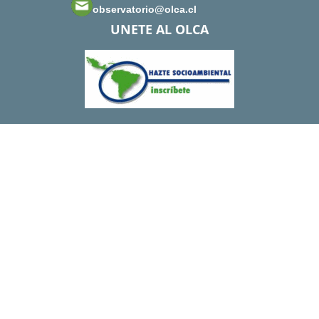
observatorio@olca.cl
UNETE AL OLCA