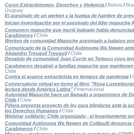
Curso Extractivismos, Derechos y Violencia
/
Bolivia
/
Bra
Uruguay
El asesinato de un werken y la huelga de hambre de pr
Inician investigación por el asesinato del líder mapuche 
Comunero mapuche que murió baleado había denunciado
Carabineros
/
Chile
Werken de comunidad Mapuche asesinado a balazos por 
Comunicado de la Comunidad Autónoma We Newen ante e
Alejandro Treuquil Treuquil
/
Chile
Desalojo de comunidad Juan Currin en Temuco cuyo terr
Carabineros desalojó a familias mapuche que mantienen
Chile
Contra el avance extractivista en tiempos de pandemia
/
Conversatorio virtual en torno al libro "Rosa Luxemburgo 
lectura desde América Latina"
/
Internacional
Autoridad Mapuche hace un llamado a organismos de D
Chile
/
Chile
Piñera presenta proyecto de ley para blindarse ante la jus
los Derechos Humanos
/
Chile
Webinar solidario: Chile organizado - el levantamiento p
Comunidad Autónoma We Newen de Collipulli denuncia vi
Carabineros
/
Chile