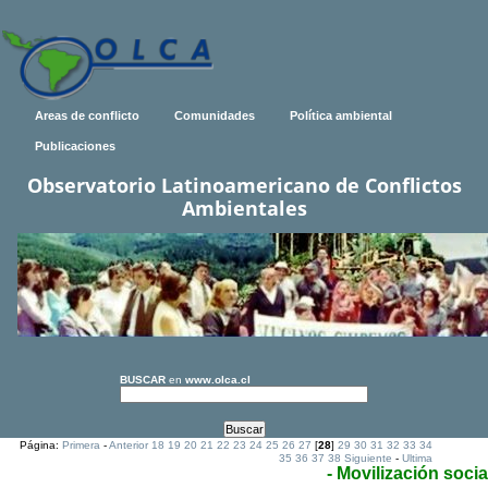
Areas de conflicto
Comunidades
Política ambiental
Publicaciones
Observatorio Latinoamericano de Conflictos
Ambientales
BUSCAR
en
www.olca.cl
Página:
Primera
-
Anterior
18
19
20
21
22
23
24
25
26
27
[
28
]
29
30
31
32
33
34
35
36
37
38
Siguiente
-
Ultima
- Movilización socia