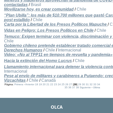
Mineros y madereros aprovechan la pandemia de COVID-19 
contactadas
/
Brasil
Movilizarse hoy, es crear comunidad
/
Chile
“Plan Ubilla”: los más de $10.700 millones que gastó Ca
post estallido
/
Chile
Carta por la Libertad de los Presos Políticos Mapuche
/
C
Vidas en Peligro: Los Presos Políticos en Chile
/
Chile
Temuco: Exigen terminar con violencia, discriminación 
Chile
Gobierno chileno pretende establecer tratado comercial 
Derechos Humanos
/
Chile
/
Internacional
Video: «No al TPP11 en tiempos de revuelta y pandemia»
Hacia la extinción del Homo Lucrus
/
Chile
Llamamiento internacional para detener la violencia con
Internacional
Pese al envío de militares y carabineros a Putaendo: cre
Vizcachitas
/
Chile
/
Canadá
Página:
Primera
-
Anterior
18
19
20
21
22
23
24
25
26
27
[
28
]
29
30
31
32
33
34
35
36
37
38
Siguiente
-
Ultima
OLCA