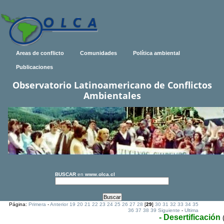
Areas de conflicto
Comunidades
Política ambiental
Publicaciones
Observatorio Latinoamericano de Conflictos
Ambientales
BUSCAR
en
www.olca.cl
Página:
Primera
-
Anterior
19
20
21
22
23
24
25
26
27
28
[
29
]
30
31
32
33
34
35
36
37
38
39
Siguiente
-
Ultima
- Desertificación