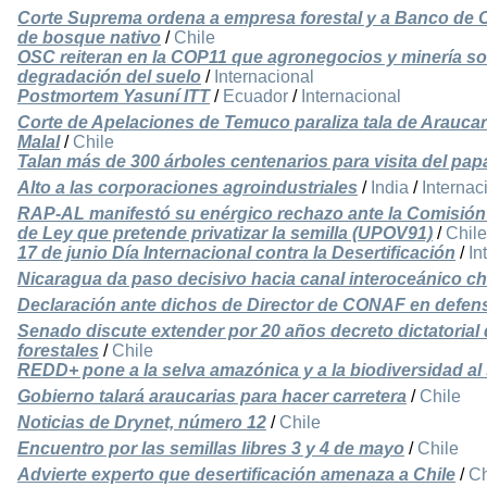
Corte Suprema ordena a empresa forestal y a Banco de Ch
de bosque nativo
/
Chile
OSC reiteran en la COP11 que agronegocios y minería son
degradación del suelo
/
Internacional
Postmortem Yasuní ITT
/
Ecuador
/
Internacional
Corte de Apelaciones de Temuco paraliza tala de Araucar
Malal
/
Chile
Talan más de 300 árboles centenarios para visita del pap
Alto a las corporaciones agroindustriales
/
India
/
Internac
RAP-AL manifestó su enérgico rechazo ante la Comisión 
de Ley que pretende privatizar la semilla (UPOV91)
/
Chile
17 de junio Día Internacional contra la Desertificación
/
In
Nicaragua da paso decisivo hacia canal interoceánico c
Declaración ante dichos de Director de CONAF en defensa
Senado discute extender por 20 años decreto dictatoria
forestales
/
Chile
REDD+ pone a la selva amazónica y a la biodiversidad al
Gobierno talará araucarias para hacer carretera
/
Chile
Noticias de Drynet, número 12
/
Chile
Encuentro por las semillas libres 3 y 4 de mayo
/
Chile
Advierte experto que desertificación amenaza a Chile
/
Ch