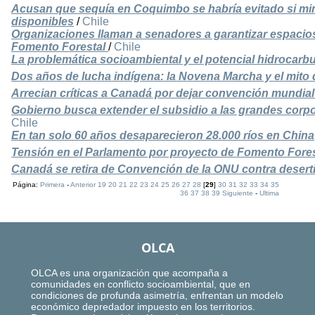
Acusan que sequía en Coquimbo se habría evitado si mi
disponibles
/
Chile
Organizaciones llaman a senadores a garantizar espacio
Fomento Forestal
/
Chile
La problemática socioambiental y el potencial hidrocarbu
Dos años de lucha indígena: la Novena Marcha y el mito 
Arrecian críticas a Canadá por dejar convención mundial
Gobierno busca extender el subsidio a las grandes corp
Chile
En tan solo 60 años desaparecieron 28.000 ríos en China
Tensión en el Parlamento por proyecto de Fomento Fores
Canadá se retira de Convención de la ONU contra deserti
Página:
Primera
-
Anterior
19
20
21
22
23
24
25
26
27
28
[
29
]
30
31
32
33
34
35
36
37
38
39
Siguiente
-
Ultima
OLCA
OLCA es una organización que acompaña a
comunidades en conflicto socioambiental, que en
condiciones de profunda asimetría, enfrentan un modelo
económico depredador impuesto en los territorios.