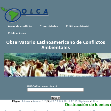
Areas de conflicto
Comunidades
Política ambiental
Publicaciones
Observatorio Latinoamericano de Conflictos
Ambientales
BUSCAR
en
www.olca.cl
Página:
Primera
-
Anterior
1
2
[
3
]
4
5
6
7
8
9
10
11
12
13
Siguiente
-
Ultima
- Destrucción de fuentes