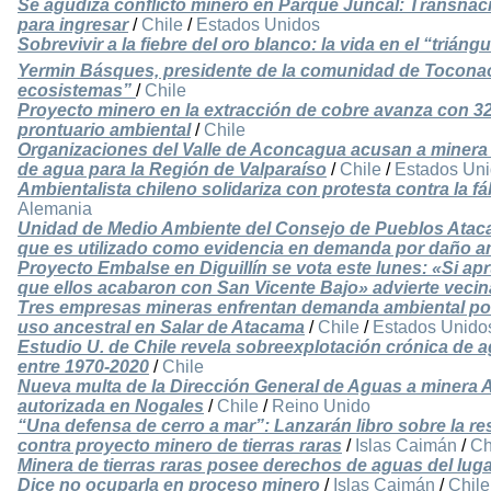
Se agudiza conflicto minero en Parque Juncal: Transnacio
para ingresar
/
Chile
/
Estados Unidos
Sobrevivir a la fiebre del oro blanco: la vida en el “triángul
Yermin Básques, presidente de la comunidad de Toconao
ecosistemas”
/
Chile
Proyecto minero en la extracción de cobre avanza con 
prontuario ambiental
/
Chile
Organizaciones del Valle de Aconcagua acusan a minera d
de agua para la Región de Valparaíso
/
Chile
/
Estados Un
Ambientalista chileno solidariza con protesta contra la f
Alemania
Unidad de Medio Ambiente del Consejo de Pueblos Atacam
que es utilizado como evidencia en demanda por daño a
Proyecto Embalse en Diguillín se vota este lunes: «Si apr
que ellos acabaron con San Vicente Bajo» advierte vecin
Tres empresas mineras enfrentan demanda ambiental por
uso ancestral en Salar de Atacama
/
Chile
/
Estados Unido
Estudio U. de Chile revela sobreexplotación crónica de 
entre 1970-2020
/
Chile
Nueva multa de la Dirección General de Aguas a minera 
autorizada en Nogales
/
Chile
/
Reino Unido
“Una defensa de cerro a mar”: Lanzarán libro sobre la r
contra proyecto minero de tierras raras
/
Islas Caimán
/
Ch
Minera de tierras raras posee derechos de aguas del lug
Dice no ocuparla en proceso minero
/
Islas Caimán
/
Chile