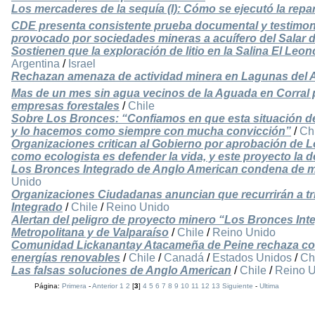
Los mercaderes de la sequía (I): Cómo se ejecutó la repar
CDE presenta consistente prueba documental y testimon
provocado por sociedades mineras a acuífero del Salar 
Sostienen que la exploración de litio en la Salina El Leon
Argentina
/
Israel
Rechazan amenaza de actividad minera en Lagunas del A
Mas de un mes sin agua vecinos de la Aguada en Corral 
empresas forestales
/
Chile
Sobre Los Bronces: “Confiamos en que esta situación deb
y lo hacemos como siempre con mucha convicción”
/
Ch
Organizaciones critican al Gobierno por aprobación de L
como ecologista es defender la vida, y este proyecto la 
Los Bronces Integrado de Anglo American condena de mu
Unido
Organizaciones Ciudadanas anuncian que recurrirán a tr
Integrado
/
Chile
/
Reino Unido
Alertan del peligro de proyecto minero “Los Bronces Inte
Metropolitana y de Valparaíso
/
Chile
/
Reino Unido
Comunidad Lickanantay Atacameña de Peine rechaza con
energías renovables
/
Chile
/
Canadá
/
Estados Unidos
/
Ch
Las falsas soluciones de Anglo American
/
Chile
/
Reino 
Página:
Primera
-
Anterior
1
2
[
3
]
4
5
6
7
8
9
10
11
12
13
Siguiente
-
Ultima