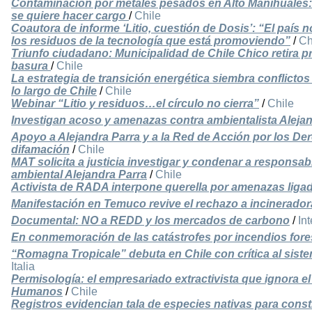
Contaminación por metales pesados en Alto Mañihuales: 
se quiere hacer cargo
/
Chile
Coautora de informe ‘Litio, cuestión de Dosis’: “El paí
los residuos de la tecnología que está promoviendo”
/
Ch
Triunfo ciudadano: Municipalidad de Chile Chico retira 
basura
/
Chile
La estrategia de transición energética siembra conflictos
lo largo de Chile
/
Chile
Webinar “Litio y residuos…el círculo no cierra”
/
Chile
Investigan acoso y amenazas contra ambientalista Aleja
Apoyo a Alejandra Parra y a la Red de Acción por los De
difamación
/
Chile
MAT solicita a justicia investigar y condenar a responsa
ambiental Alejandra Parra
/
Chile
Activista de RADA interpone querella por amenazas lig
Manifestación en Temuco revive el rechazo a incinerador
Documental: NO a REDD y los mercados de carbono
/
In
En conmemoración de las catástrofes por incendios fore
“Romagna Tropicale” debuta en Chile con crítica al siste
Italia
Permisología: el empresariado extractivista que ignora 
Humanos
/
Chile
Registros evidencian tala de especies nativas para cons