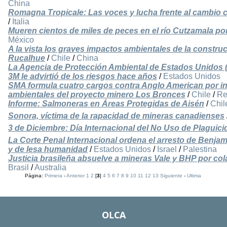
China
Romagna Tropicale: Las voces y lucha frente al cambio cl
/
Italia
Mueren cientos de miles de peces en el río Cutzamala por 
México
A la vista los graves impactos ambientales de la construc
Rucalhue
/
Chile
/
China
La Agencia de Protección Ambiental de Estados Unidos (
3M le advirtió de los riesgos hace años
/
Estados Unidos
SMA formula cuatro cargos contra Anglo American por i
ambientales del proyecto minero Los Bronces
/
Chile
/
Re
Informe: Salmoneras en Áreas Protegidas de Aisén
/
Chil
Sonora, víctima de la rapacidad de mineras canadienses
3 de Diciembre: Día Internacional del No Uso de Plaguici
La Corte Penal Internacional ordena el arresto de Benj
y de lesa humanidad
/
Estados Unidos
/
Israel
/
Palestina
Justicia brasileña absuelve a mineras Vale y BHP por co
Brasil
/
Australia
Página:
Primera
-
Anterior
1
2
[
3
]
4
5
6
7
8
9
10
11
12
13
Siguiente
-
Ultima
OLCA