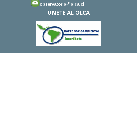
observatorio@olca.cl
UNETE AL OLCA