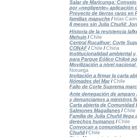
Salar de Maricunga: Consejo
por «negligente» aplicación 
Proyecto de tierras raras en
familias mapuche
/
Islas Cai
8 meses sin Julia Chuñil: Jo
Historia de la resistencia l
Mehuin
/
Chile
Central Rucalhue: Corte Supr
CONAF
/
Chile
/
China
Institucionalidad ambiental
para Parque Eólico Chiloé p
Movilización a nivel nacional
Noruega
Invitación a firmar la carta
Nómades del Mar
/
Chile
Fallo de Corte Suprema marca
Ante denegación de amparo a
y denunciamos a ministros f
Carta abierta de Comunidad 
Salmones Magallanes
/
Chile
Familia de Julia Chuñil llega
derechos humanos
/
Chile
Convocan a comunidades en el
Chuñil
/
Chile