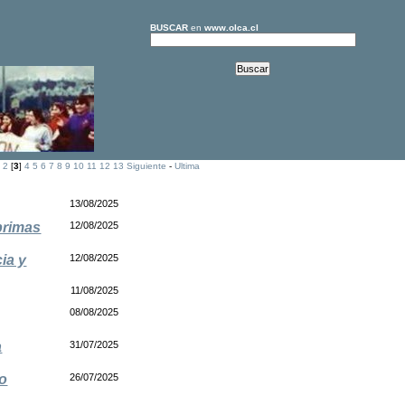
BUSCAR
en
www.olca.cl
2
[
3
]
4
5
6
7
8
9
10
11
12
13
Siguiente
-
Ultima
13/08/2025
primas
12/08/2025
ia y
12/08/2025
11/08/2025
08/08/2025
a
31/07/2025
lo
26/07/2025