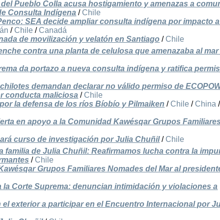
 del Pueblo Colla acusa hostigamiento y amenazas a comu
de Consulta Indígena
/
Chile
 Penco: SEA decide ampliar consulta indígena por impacto a
mán
/
Chile
/
Canadá
rnada de movilización y velatón en Santiago
/
Chile
afkenche contra una planta de celulosa que amenazaba al mar
ema da portazo a nueva consulta indígena y ratifica permi
 y chilotes demandan declarar no válido permiso de ECOP
or conducta maliciosa
/
Chile
 por la defensa de los ríos Bíobío y Pilmaiken
/
Chile
/
China
 abierta en apoyo a la Comunidad Kawésqar Grupos Familiare
rá curso de investigación por Julia Chuñil
/
Chile
 familia de Julia Chuñil: Reafirmamos lucha contra la imp
irmantes
/
Chile
Kawésqar Grupos Familiares Nomades del Mar al president
 a la Corte Suprema: denuncian intimidación y violaciones a
 exterior a participar en el Encuentro Internacional por Ju