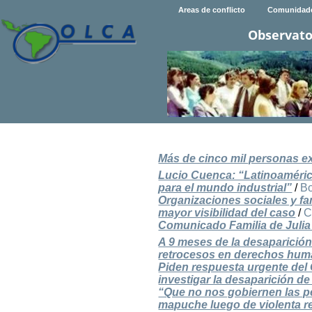
Areas de conflicto
Comunidad
Observato
Más de cinco mil personas exi
Lucio Cuenca: “Latinoaméric
para el mundo industrial”
/
Bo
Organizaciones sociales y fam
mayor visibilidad del caso
/
C
Comunicado Familia de Julia
A 9 meses de la desaparición
retrocesos en derechos huma
Piden respuesta urgente del
investigar la desaparición de
“Que no nos gobiernen las p
mapuche luego de violenta r