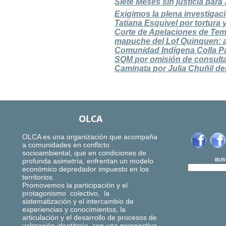
Siete Meses sin justicia para 
Exigimos la plena investigaci
Tatiana Esquivel por tortur
Corte de Apelaciones de Tem
mapuche del Lof Quinquen: a
Comunidad Indígena Colla Pa
SQM por omisión de consulta
Caminata por Julia Chuñil den
OLCA
OLCA es una organización que acompaña
a comunidades en conflicto
socioambiental, que en condiciones de
profunda asimetría, enfrentan un modelo
BUS
económico depredador impuesto en los
territorios.
Promovemos la participación y el
protagonismo colectivo, la
sistematización y el intercambio de
experiencias y conocimientos, la
articulación y el desarrollo de procesos de
valoración identitaria, con una perspectiva