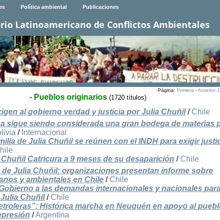
es
Política ambiental
Publicaciones
rio Latinoamericano de Conflictos Ambientales
Página:
Primera
-
Anterior
1
- Pueblos originarios
(1720 títulos)
gen al gobierno verdad y justicia por Julia Chuñil
/
Chile
a sigue siendo considerada una gran bodega de materias 
livia
/
Internacional
ilia de Julia Chuñil se reúnen con el INDH para exigir justic
hile
 Chuñil Catricura a 9 meses de su desaparición
/
Chile
 de Julia Chuñil: organizaciones presentan informe sobre
nos y ambientales en Chile
/
Chile
 Gobierno a las demandas internacionales y nacionales par
 Julia Chuñil
/
Chile
etroleras”: Histórica marcha en Neuquén en apoyo al pueb
epresión
/
Argentina