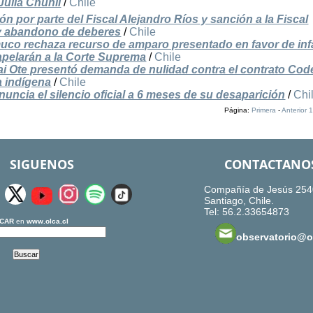
Julia Chuñil
/
Chile
ón por parte del Fiscal Alejandro Ríos y sanción a la Fiscal
a y abandono de deberes
/
Chile
uco rechaza recurso de amparo presentado en favor de inf
pelarán a la Corte Suprema
/
Chile
i Ote presentó demanda de nulidad contra el contrato Cod
 indígena
/
Chile
uncia el silencio oficial a 6 meses de su desaparición
/
Chi
Página:
Primera
-
Anterior
1
SIGUENOS
CONTACTANO
Compañía de Jesús 254
Santiago, Chile.
Tel: 56.2.33654873
CAR
en
www.olca.cl
observatorio@ol