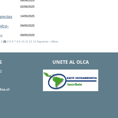
08/06/2025
02/06/2025
ancias
14/05/2025
elco-
09/05/2025
le
09/05/2025
2
[
3
]
4
5
6
7
8
9
10
11
12
13
Siguiente
-
Ultima
S
UNETE AL OLCA
0
ca.cl