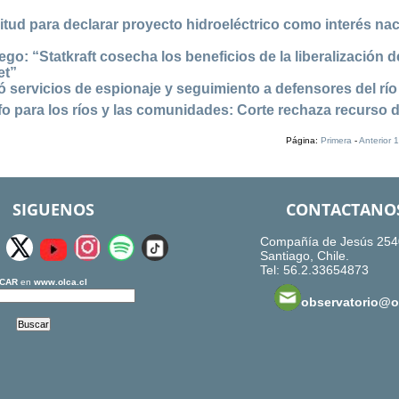
tud para declarar proyecto hidroeléctrico como interés nac
o: “Statkraft cosecha los beneficios de la liberalización d
et”
 servicios de espionaje y seguimiento a defensores del rí
fo para los ríos y las comunidades: Corte rechaza recurso 
Página:
Primera
-
Anterior
1
SIGUENOS
CONTACTANO
Compañía de Jesús 254
Santiago, Chile.
Tel: 56.2.33654873
CAR
en
www.olca.cl
observatorio@ol