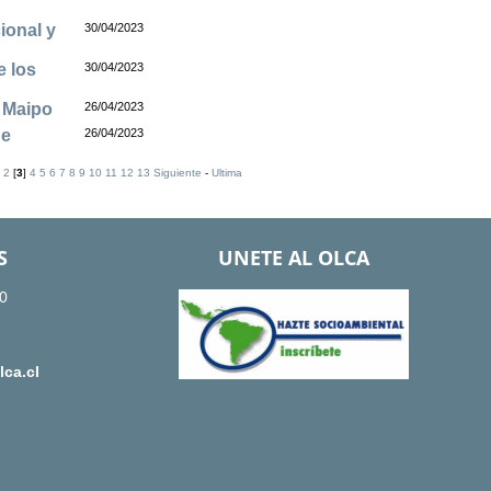
ional y
30/04/2023
e los
30/04/2023
o Maipo
26/04/2023
de
26/04/2023
2
[
3
]
4
5
6
7
8
9
10
11
12
13
Siguiente
-
Ultima
S
UNETE AL OLCA
0
ca.cl