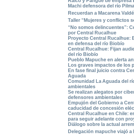
Ralco y Pangue de empresa 
Machi defensora del río Pilm
Recuerdan a Macarena Valdés
Taller “Mujeres y conflictos
“No somos delincuentes”: Co
por Central Rucalhue
Proyecto Central Rucalhue: E
en defensa del río Biobío
Central Rucalhue: Fijan audi
del río Biobío
Pueblo Mapuche en alerta ant
Los graves impactos de los p
En fase final juicio contra C
Aguada
Comunidad La Aguada del río 
ambientales
Se realizan alegatos por cib
defensores ambientales
Empujón del Gobierno a Centr
caducidad de concesión eléc
Central Rucalhue en Chile: 
para seguir adelante con pro
Diálogo sobre la actual arrem
Delegación mapuche viajó a 