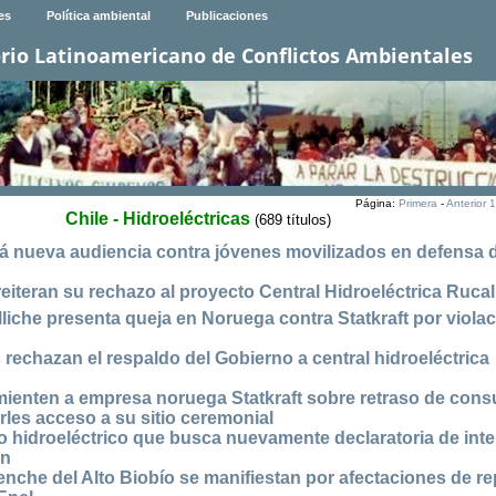
es
Política ambiental
Publicaciones
rio Latinoamericano de Conflictos Ambientales
Página:
Primera
-
Anterior
1
Chile - Hidroeléctricas
(689 títulos)
rá nueva audiencia contra jóvenes movilizados en defensa d
iteran su rechazo al proyecto Central Hidroeléctrica Ruca
iche presenta queja en Noruega contra Statkraft por viola
rechazan el respaldo del Gobierno a central hidroeléctrica
nten a empresa noruega Statkraft sobre retraso de consu
rles acceso a su sitio ceremonial
o hidroeléctrico que busca nuevamente declaratoria de int
ón
e del Alto Biobío se manifiestan por afectaciones de r