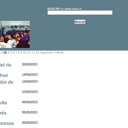
BUSCAR
en
www.olca.cl
2
[
3
]
4
5
6
7
8
9
10
11
12
13
Siguiente
-
Ultima
el río
20/09/2023
lhue
14/09/2023
ción de
14/09/2023
10/09/2023
lta
06/09/2023
erés
05/09/2023
epresas
05/09/2023