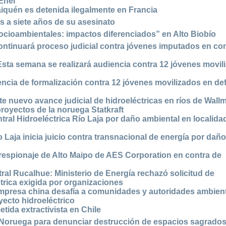
Enel
aiquén es detenida ilegalmente en Francia
 a siete años de su asesinato
 socioambientales: impactos diferenciados” en Alto Biobío
ntinuará proceso judicial contra jóvenes imputados en con
sta semana se realizará audiencia contra 12 jóvenes movil
encia de formalización contra 12 jóvenes movilizados en de
e nuevo avance judicial de hidroeléctricas en ríos de Wall
royectos de la noruega Statkraft
entral Hidroeléctrica Río Laja por daño ambiental en localida
Laja inicia juicio contra transnacional de energía por dañ
erespionaje de Alto Maipo de AES Corporation en contra de
al Rucalhue: Ministerio de Energía rechazó solicitud de
trica exigida por organizaciones
empresa china desafía a comunidades y autoridades ambien
yecto hidroeléctrico
etida extractivista en Chile
Noruega para denunciar destrucción de espacios sagrados