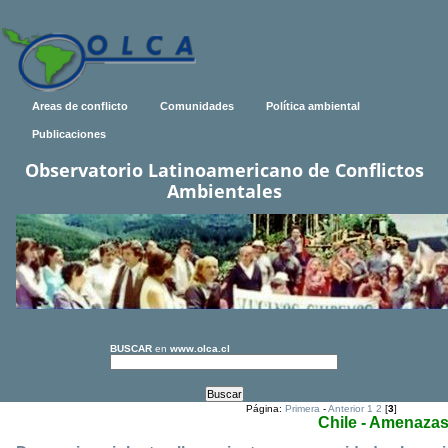
Areas de conflicto
Comunidades
Política ambiental
Publicaciones
Observatorio Latinoamericano de Conflictos
Ambientales
BUSCAR
en
www.olca.cl
Página:
Primera
-
Anterior
1
2
[
3
]
Chile - Amenaza