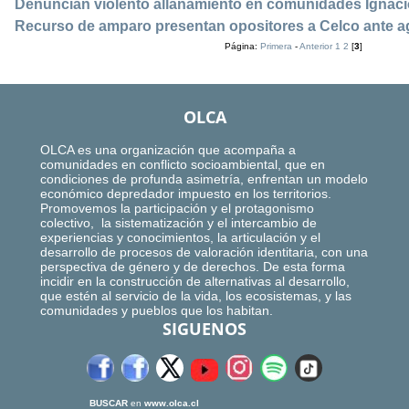
Denuncian violento allanamiento en comunidades Ignaci
Recurso de amparo presentan opositores a Celco ante 
Página:
Primera
-
Anterior
1
2
[
3
]
OLCA
OLCA es una organización que acompaña a
comunidades en conflicto socioambiental, que en
condiciones de profunda asimetría, enfrentan un modelo
económico depredador impuesto en los territorios.
Promovemos la participación y el protagonismo
colectivo, la sistematización y el intercambio de
experiencias y conocimientos, la articulación y el
desarrollo de procesos de valoración identitaria, con una
perspectiva de género y de derechos. De esta forma
incidir en la construcción de alternativas al desarrollo,
que estén al servicio de la vida, los ecosistemas, y las
comunidades y pueblos que los habitan.
SIGUENOS
BUSCAR
en
www.olca.cl