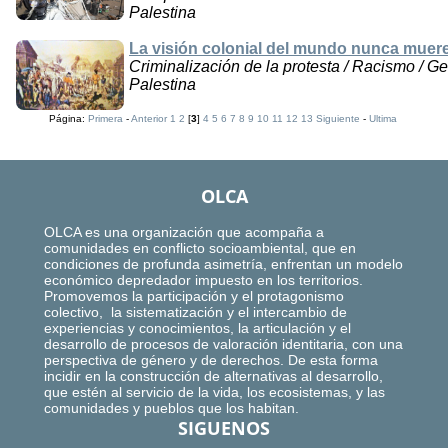
Palestina
La visión colonial del mundo nunca muer
Criminalización de la protesta / Racismo / Ge
Palestina
Página:
Primera
-
Anterior
1
2
[
3
]
4
5
6
7
8
9
10
11
12
13
Siguiente
-
Ultima
OLCA
OLCA es una organización que acompaña a
comunidades en conflicto socioambiental, que en
condiciones de profunda asimetría, enfrentan un modelo
económico depredador impuesto en los territorios.
Promovemos la participación y el protagonismo
colectivo, la sistematización y el intercambio de
experiencias y conocimientos, la articulación y el
desarrollo de procesos de valoración identitaria, con una
perspectiva de género y de derechos. De esta forma
incidir en la construcción de alternativas al desarrollo,
que estén al servicio de la vida, los ecosistemas, y las
comunidades y pueblos que los habitan.
SIGUENOS