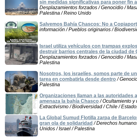
sin medidas significativas para poner fin 
Desplazamientos forzados / Genocidio / Masac
Palestina / Reino Unido
Salvemos Bahía Chascos: No a Copiaport
información / Pueblos originarios / Biodivers
Israel utiliza vehículos con trampas explo
destruir barrios centrales de la ciudad de
Desplazamientos forzados / Genocidio / Masac
Palestina
Nosotros, los israelíes, somos parte de un
tarea en combatirla desde dentro
/ Genocid
Palestina
Organizaciones llaman a las autoridades a
amenaza la bahía Chasco
/ Ocultamiento y 
Extractivismo / Biodiversidad / Chile / Estad
La Global Sumud Flotilla zarpa de Barcel
gran ola de solidaridad
/ Derechos humanos 
Unidos / Israel / Palestina