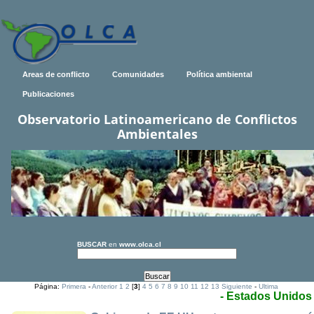
Areas de conflicto
Comunidades
Política ambiental
Publicaciones
Observatorio Latinoamericano de Conflictos
Ambientales
BUSCAR
en
www.olca.cl
Página:
Primera
-
Anterior
1
2
[
3
]
4
5
6
7
8
9
10
11
12
13
Siguiente
-
Ultima
- Estados Unidos