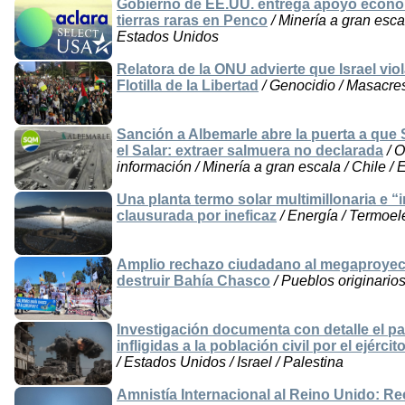
Gobierno de EE.UU. entrega apoyo econó
tierras raras en Penco
/ Minería a gran esca
Estados Unidos
Relatora de la ONU advierte que Israel viol
Flotilla de la Libertad
/ Genocidio / Masacres 
Sanción a Albemarle abre la puerta a que 
el Salar: extraer salmuera no declarada
/ O
información / Minería a gran escala / Chile /
Una planta termo solar multimillonaria e
clausurada por ineficaz
/ Energía / Termoel
Amplio rechazo ciudadano al megaproyec
destruir Bahía Chasco
/ Pueblos originarios
Investigación documenta con detalle el pa
infligidas a la población civil por el ejércit
/ Estados Unidos / Israel / Palestina
Amnistía Internacional al Reino Unido: Re