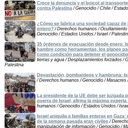
Crece la denuncia y el boicot al transport
contra Palestina
/ Genocidio / Chile / Estado
¿Cómo se fabrica una sociedad capaz de ju
entero?
/ Derechos humanos / Ocultamiento 
Genocidio / Estados Unidos / Israel / Palesti
35 órdenes de evacuación desde enero: Isra
hambre como herramientas, los planes par
como condición para detener el genocidi
tierras y agua / Desplazamientos forzados / G
Palestina
Devastación, bombardeos y hambruna: Isr
/ Derechos humanos / Genocidio / Masacres / 
La presidente de la UE debe ser juzgada 
guerra de Israel, afirma la máxima experta
humanos / Genocidio / Estados Unidos / Israel
Israel aniquila a familias enteras en Gaza:
de la semana pasada eran civiles
/ Derech
manipulación de información / Genocidio / Ma