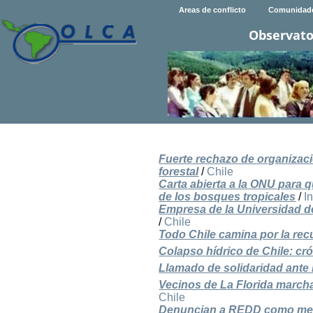
Areas de conflicto
Comunidad
Observato
Fuerte rechazo de organizaci
forestal
/
Chile
Carta abierta a la ONU para 
de los bosques tropicales
/
I
Empresa de la Universidad de
/
Chile
Todo Chile camina por la re
Colapso hídrico de Chile: cr
Llamado de solidaridad ante l
Vecinos de La Florida march
Chile
Denuncian a REDD como mecan