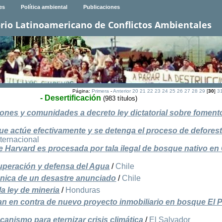
es
Política ambiental
Publicaciones
rio Latinoamericano de Conflictos Ambientales
Página:
Primera
-
Anterior
20
21
22
23
24
25
26
27
28
29
[
30
]
3
- Desertificación
(983 títulos)
ones y comunidades a decreto ley dictatorial sobre foment
que actúe efectivamente y se detenga el proceso de defores
nternacional
 Harvard es procesada por tala ilegal de bosque nativo en
cuperación y defensa del Agua
/
Chile
ónica de un desastre anunciado
/
Chile
a ley de mineria
/
Honduras
an en contra de nuevo proyecto inmobiliario en bosque El 
ismo para eternizar crisis climática
/
El Salvador