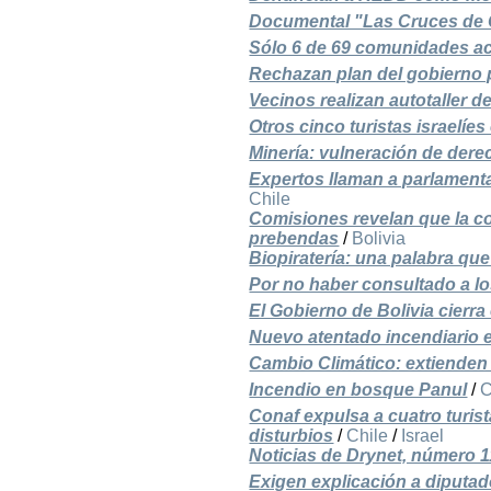
Documental "Las Cruces de 
Sólo 6 de 69 comunidades ac
Rechazan plan del gobierno 
Vecinos realizan autotaller d
Otros cinco turistas israelíe
Minería: vulneración de der
Expertos llaman a parlamentar
Chile
Comisiones revelan que la co
prebendas
/
Bolivia
Biopiratería: una palabra que
Por no haber consultado a lo
El Gobierno de Bolivia cierra 
Nuevo atentado incendiario
Cambio Climático: extienden
Incendio en bosque Panul
/
C
Conaf expulsa a cuatro turis
disturbios
/
Chile
/
Israel
Noticias de Drynet, número 1
Exigen explicación a diputad