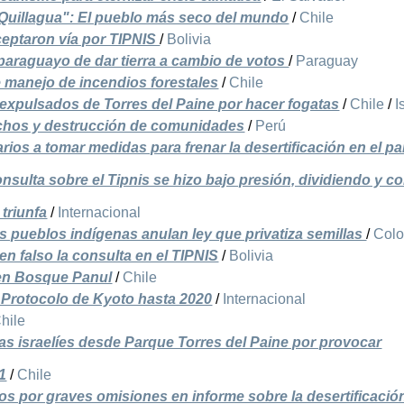
Quillagua": El pueblo más seco del mundo
/
Chile
eptaron vía por TIPNIS
/
Bolivia
paraguayo de dar tierra a cambio de votos
/
Paraguay
e manejo de incendios forestales
/
Chile
s expulsados de Torres del Paine por hacer fogatas
/
Chile
/
I
echos y destrucción de comunidades
/
Perú
ios a tomar medidas para frenar la desertificación en el p
nsulta sobre el Tipnis se hizo bajo presión, dividiendo y c
 triunfa
/
Internacional
s pueblos indígenas anulan ley que privatiza semillas
/
Col
en falso la consulta en el TIPNIS
/
Bolivia
 en Bosque Panul
/
Chile
 Protocolo de Kyoto hasta 2020
/
Internacional
hile
tas israelíes desde Parque Torres del Paine por provocar
1
/
Chile
os por graves omisiones en informe sobre la desertificació