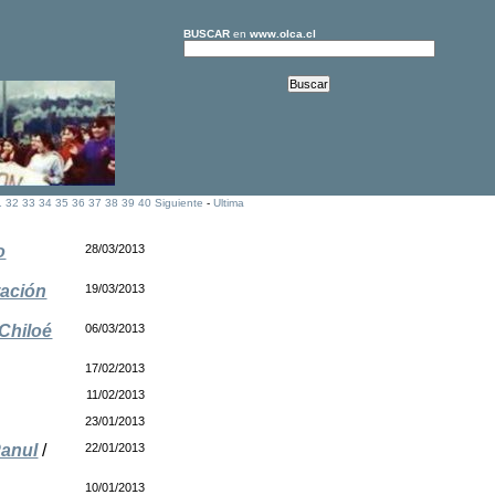
BUSCAR
en
www.olca.cl
1
32
33
34
35
36
37
38
39
40
Siguiente
-
Ultima
o
28/03/2013
tación
19/03/2013
 Chiloé
06/03/2013
17/02/2013
11/02/2013
23/01/2013
Panul
/
22/01/2013
10/01/2013