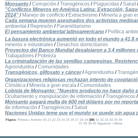
Monsanto
/
Corrupción
/
Transgénicos
/
Plaguicidas
/
Salud
"Conflictos Mineros en América Latina: Extracción, Saqu
2014"
/
Manejo de conflicto
/
Extractivismo
/
Minería a gran e
Cada semana mueren asesinados dos activistas medioa
ambiental
/
Represión
/
Paramilitarismo
El pensamiento ambiental latinoamericano
/
Política ambi
La basura electrónica aumentó en todo el mundo a 41,8 
mineros e industriales
/
Desechos domiciliarios
Proyectos del Banco Mundial desalojaron a 3,4 millones
Trabajadores
/
Pobreza
La criminalización de las semillas campesinas. Resistenc
Agroindustria
/
Comunidades
Transgénicos, glifosato y cáncer
/
Agroindustria
/
Transgén
Organizaciones religiosas rechazan intento de cooptaci
Climática
/
Minería a gran escala
/
Comunidades
Lobista de Monsanto: "Nuestro producto no hace daño pe
Ocultamiento y manipulación de información
/
Transgénicos
Monsanto pagará multa de 600 mil dólares por no reporta
de información
/
Transgénicos
/
Salud
Naciones Unidas teme que el mundo se quede sin agua 
Página:
Primera
-
Anterior
20
21
22
23
24
25
26
27
28
29
[
30
]
31
32
33
34
35
36
37
38
39
40
Siguiente
-
Ultima