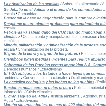
La privatización de las semillas
/
Soberanía alimentaria
/
Ag
Se debatió en el Vaticano el drama de las comunidades a
escala
/
Comunidades
Presentan la base de negociación para la cumbre climáti
Desplome de oro plantea problemas para endeudada min
escala
Petroleras ya sabían daño del CO2 cuando financiaban a 
climático
/
Ocultamiento y manipulación de información
/
Ind
climática
Minería, militarización y criminalización de la protesta so
escala
/
Criminalización de la protesta
El grito de la tierra y el grito de los pobres
/
Política ambien
Científicos piden medidas urgentes para reducir impacto
Soberanía de los Pueblos versus Impunidad S.A. Contrapo
Derechos humanos
/
Extractivismo
El TiSA obligará a los Estados a hacer leyes que cumpla
ambiental
/
Convenios internacionales
/
Ocultamiento y mani
La encíclica ecologista y las luchas de los pueblos
/
Polít
Emsiones netas cero: ni netas ni cero
/
Política ambiental
información
/
Crisis climática
El gran saqueo del agua
/
Justicia ambiental
/
Agroindustria
Agua
/
Extractivismo
Marcha sin precedentes: en más de 400 ciudades del mun