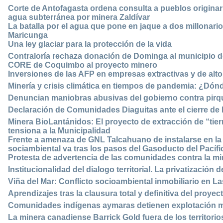
Corte de Antofagasta ordena consulta a pueblos originar
agua subterránea por minera Zaldívar
La batalla por el agua que pone en jaque a dos millonarios
Maricunga
Una ley glaciar para la protección de la vida
Contraloría rechaza donación de Dominga al municipio de
CORE de Coquimbo al proyecto minero
Inversiones de las AFP en empresas extractivas y de alt
Minería y crisis climática en tiempos de pandemia: ¿Dónd
Denuncian maniobras abusivas del gobierno contra pirq
Declaración de Comunidades Diaguitas ante el cierre d
Minera BioLantánidos: El proyecto de extracción de “tie
tensiona a la Municipalidad
Frente a amenaza de GNL Talcahuano de instalarse en la
sociambiental va tras los pasos del Gasoducto del Pacífi
Protesta de advertencia de las comunidades contra la mi
Institucionalidad del dialogo territorial. La privatización d
Viña del Mar: Conflicto socioambiental inmobiliario en L
Aprendizajes tras la clausura total y definitiva del proy
Comunidades indígenas aymaras detienen explotación m
La minera canadiense Barrick Gold fuera de los territorio