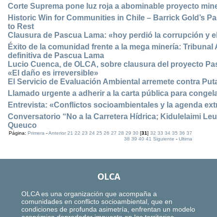
Corte Suprema pone luz roja a abominable proyecto min
Historic Win for Communities in Chile – Barrick Gold’s 
to Rest
Clausura de Pascua Lama: «hoy perdió la corrupción y 
Éxito de la comunidad frente a la mega minería: Tribunal 
definitiva de Pascua Lama
Lucio Cuenca, de OLCA, sobre clausura del proyecto Pa
«El daño es irreversible»
El Servicio de Evaluación Ambiental arremete contra Pu
Llamado urgente a adherir a la carta pública para congel
Entrevista: «Conflictos socioambientales y la agenda ext
Conversatorio “No a la Carretera Hídrica; Kidulelaimi L
Queuco
Página:
Primera
-
Anterior
21
22
23
24
25
26
27
28
29
30
[
31
]
32
33
34
35
36
37
38
39
40
41
Siguiente
-
Ultima
OLCA
OLCA es una organización que acompaña a
comunidades en conflicto socioambiental, que en
condiciones de profunda asimetría, enfrentan un modelo