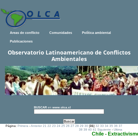
Areas de conflicto
Comunidades
Política ambiental
Publicaciones
Observatorio Latinoamericano de Conflictos
Ambientales
BUSCAR
en
www.olca.cl
Página:
Primera
-
Anterior
21
22
23
24
25
26
27
28
29
30
[
31
]
32
33
34
35
36
37
38
39
40
41
Siguiente
-
Ultima
Chile - Extractivism