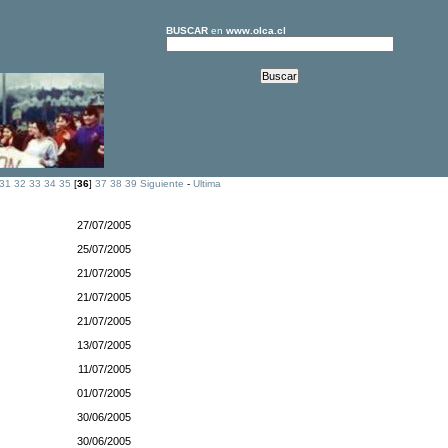
BUSCAR
en
www.olca.cl
31
32
33
34
35
[
36
]
37
38
39
Siguiente
-
Ultima
27/07/2005
25/07/2005
21/07/2005
21/07/2005
21/07/2005
13/07/2005
11/07/2005
01/07/2005
30/06/2005
30/06/2005