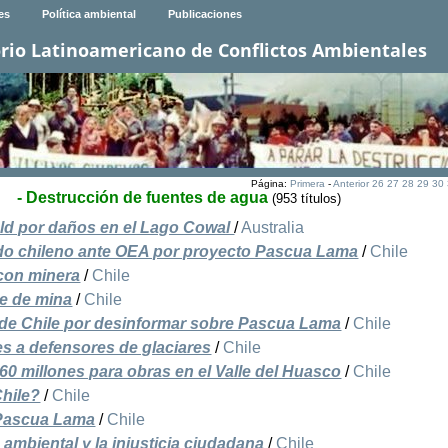
es
Política ambiental
Publicaciones
rio Latinoamericano de Conflictos Ambientales
Página:
Primera
-
Anterior
26
27
28
29
30
- Destrucción de fuentes de agua
(953 títulos)
old por daños en el Lago Cowal
/
Australia
do chileno ante OEA por proyecto Pascua Lama
/
Chile
con minera
/
Chile
re de mina
/
Chile
l de Chile por desinformar sobre Pascua Lama
/
Chile
es a defensores de glaciares
/
Chile
60 millones para obras en el Valle del Huasco
/
Chile
hile?
/
Chile
 Pascua Lama
/
Chile
ambiental y la injusticia ciudadana
/
Chile