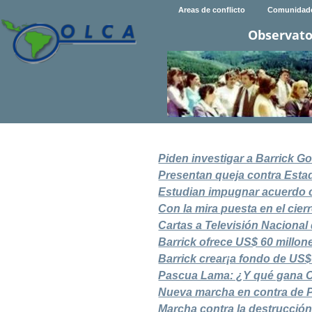
Areas de conflicto
Comunidad
Observato
Piden investigar a Barrick G
Presentan queja contra Esta
Estudian impugnar acuerdo 
Con la mira puesta en el cier
Cartas a Televisión Naciona
Barrick ofrece US$ 60 millon
Barrick crear¡a fondo de US$
Pascua Lama: ¿Y qué gana C
Nueva marcha en contra de
Marcha contra la destrucción 