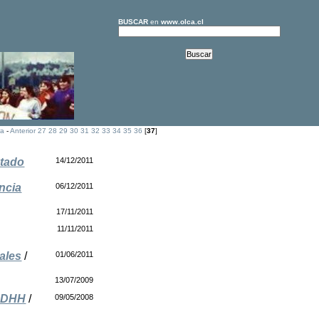
BUSCAR
en
www.olca.cl
ra
-
Anterior
27
28
29
30
31
32
33
34
35
36
[
37
]
stado
14/12/2011
ncia
06/12/2011
17/11/2011
11/11/2011
ales
/
01/06/2011
13/07/2009
 DDHH
/
09/05/2008