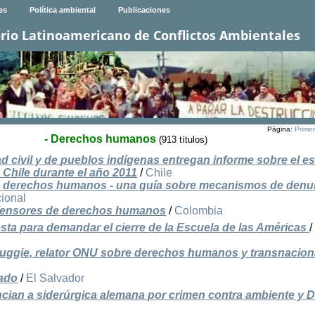
es
Política ambiental
Publicaciones
rio Latinoamericano de Conflictos Ambientales
Página:
Prime
- Derechos humanos
(913 títulos)
d civil y de pueblos indígenas entregan informe sobre el e
Chile durante el año 2011
/
Chile
os derechos humanos - una guía sobre mecanismos de denu
cional
defensores de derechos humanos
/
Colombia
esta para demandar el cierre de la Escuela de las Américas
/
uggie, relator ONU sobre derechos humanos y transnacion
nado
/
El Salvador
cian a siderúrgica alemana por crimen contra ambiente y