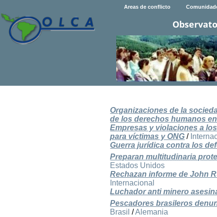
Areas de conflicto
Comunidad
Observato
Organizaciones de la socieda
de los derechos humanos en 
Empresas y violaciones a l
para víctimas y ONG
/
Interna
Guerra jurídica contra los 
Preparan multitudinaria prot
Estados Unidos
Rechazan informe de John R
Internacional
Luchador anti minero asesi
Pescadores brasileros denun
Brasil
/
Alemania