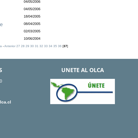
04/05/2006
04/05/2006
18/04/2005
le
08/04/2005
02/03/2005
10/06/2004
ra
-
Anterior
27
28
29
30
31
32
33
34
35
36
[
37
]
S
UNETE AL OLCA
0
ca.cl