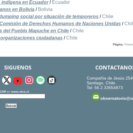
ón indígena en Ecuador
/
Ecuador
anos en Bolivia
/
Bolivia
 dumping social por situación de temporeros
/
Chile
a Comisión de Derechos Humanos de Naciones Unidas
/
Chi
 del Pueblo Mapuche en Chile
/
Chile
 organizaciones ciudadanas
/
Chile
Página:
Prime
SIGUENOS
CONTACTANO
Compañía de Jesús 254
Santiago, Chile.
Tel: 56.2.33654873
CAR
en
www.olca.cl
observatorio@ol