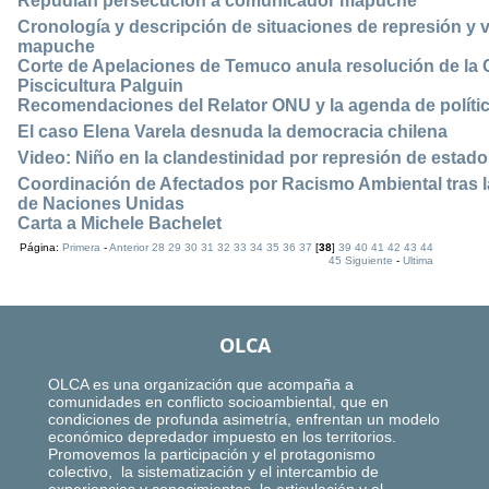
Repudian persecución a comunicador mapuche
Cronología y descripción de situaciones de represión y v
mapuche
Corte de Apelaciones de Temuco anula resolución de la
Piscicultura Palguin
Recomendaciones del Relator ONU y la agenda de políti
El caso Elena Varela desnuda la democracia chilena
Video: Niño en la clandestinidad por represión de estado
Coordinación de Afectados por Racismo Ambiental tras
de Naciones Unidas
Carta a Michele Bachelet
Página:
Primera
-
Anterior
28
29
30
31
32
33
34
35
36
37
[
38
]
39
40
41
42
43
44
45
Siguiente
-
Ultima
OLCA
OLCA es una organización que acompaña a
comunidades en conflicto socioambiental, que en
condiciones de profunda asimetría, enfrentan un modelo
económico depredador impuesto en los territorios.
Promovemos la participación y el protagonismo
colectivo, la sistematización y el intercambio de