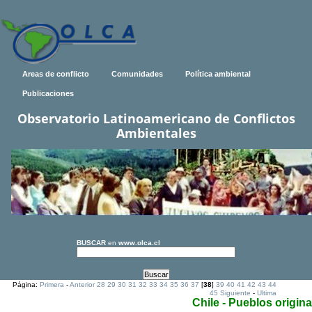
Areas de conflicto
Comunidades
Política ambiental
Publicaciones
Observatorio Latinoamericano de Conflictos
Ambientales
BUSCAR
en
www.olca.cl
Página:
Primera
-
Anterior
28
29
30
31
32
33
34
35
36
37
[
38
]
39
40
41
42
43
44
45
Siguiente
-
Ultima
Chile - Pueblos origina