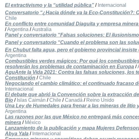
El extractivismo y la “utilidad pública”
/
Internacional
Conversatorio “¿Hacia dónde va la Eco-Constitución?: 
Chile
En conflicto entre comunidad Diaguita y empresa minera a
/
Argentina
/
Australia
Panel y conversatorio “Falsas soluciones: El ilusionismo 
Panel y conversatorio “Cuando el problema son las solu
En Chubut falta agua, pero el gobierno provincial insist
Argentina
Combustibles verdes mágicos: Por qué los combustibles 
resolverán los problemas de contaminación en Europa
/
AguAnte la Vida 2021: Contra las falsas soluciones, los 
Constitución
/
Chile
Negociando el cambio climático: el continuado fracaso d
Internacional
El debate que abrió la Convención sobre la extracción de 
Bío
/
Islas Caimán
/
Chile
/
Canadá
/
Reino Unido
Una Ley de Humedales para frenar a las mineras de litio y
Argentina
Las razones por las que México no entregará más conces
minera
/
México
Lanzamiento de la publicación y mapa Mujeres Defensora
Abya Yala
/
Internacional