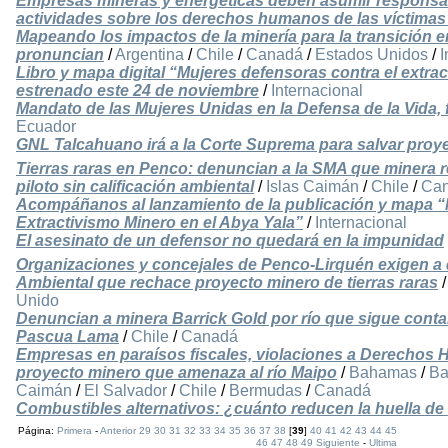
Empresas mineras y energéticas deben asumir responsab
actividades sobre los derechos humanos de las víctima
Mapeando los impactos de la minería para la transición 
pronuncian
/
Argentina
/
Chile
/
Canadá
/
Estados Unidos
/
I
Libro y mapa digital “Mujeres defensoras contra el extra
estrenado este 24 de noviembre
/
Internacional
Mandato de las Mujeres Unidas en la Defensa de la Vida, fr
Ecuador
GNL Talcahuano irá a la Corte Suprema para salvar proye
Tierras raras en Penco: denuncian a la SMA que minera r
piloto sin calificación ambiental
/
Islas Caimán
/
Chile
/
Ca
Acompáñanos al lanzamiento de la publicación y mapa “
Extractivismo Minero en el Abya Yala”
/
Internacional
El asesinato de un defensor no quedará en la impunidad
Organizaciones y concejales de Penco-Lirquén exigen a d
Ambiental que rechace proyecto minero de tierras raras
Unido
Denuncian a minera Barrick Gold por río que sigue conta
Pascua Lama
/
Chile
/
Canadá
Empresas en paraísos fiscales, violaciones a Derechos 
proyecto minero que amenaza al río Maipo
/
Bahamas
/
Ba
Caimán
/
El Salvador
/
Chile
/
Bermudas
/
Canadá
Combustibles alternativos: ¿cuánto reducen la huella de
Página:
Primera
-
Anterior
29
30
31
32
33
34
35
36
37
38
[
39
]
40
41
42
43
44
45
46
47
48
49
Siguiente
-
Ultima