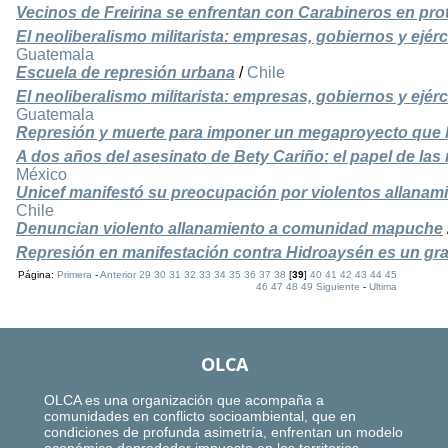
Vecinos de Freirina se enfrentan con Carabineros en pr
El neoliberalismo militarista: empresas, gobiernos y ejérc
Guatemala
Escuela de represión urbana
/
Chile
El neoliberalismo militarista: empresas, gobiernos y ejérc
Guatemala
Represión y muerte para imponer un megaproyecto que 
A dos años del asesinato de Bety Cariño: el papel de la
México
Unicef manifestó su preocupación por violentos allan
Chile
Denuncian violento allanamiento a comunidad mapuche
Represión en manifestación contra Hidroaysén es un gra
Página:
Primera
-
Anterior
29
30
31
32
33
34
35
36
37
38
[
39
]
40
41
42
43
44
45
46
47
48
49
Siguiente
-
Ultima
OLCA
OLCA es una organización que acompaña a
comunidades en conflicto socioambiental, que en
condiciones de profunda asimetría, enfrentan un modelo