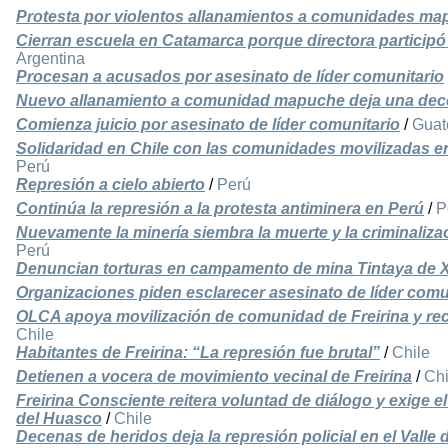
Protesta por violentos allanamientos a comunidades m
Cierran escuela en Catamarca porque directora participó
Argentina
Procesan a acusados por asesinato de líder comunitario
Nuevo allanamiento a comunidad mapuche deja una dec
Comienza juicio por asesinato de líder comunitario
/
Guat
Solidaridad en Chile con las comunidades movilizadas e
Perú
Represión a cielo abierto
/
Perú
Continúa la represión a la protesta antiminera en Perú
/
P
Nuevamente la minería siembra la muerte y la criminalizac
Perú
Denuncian torturas en campamento de mina Tintaya de X
Organizaciones piden esclarecer asesinato de líder comu
OLCA apoya movilización de comunidad de Freirina y rec
Chile
Habitantes de Freirina: “La represión fue brutal”
/
Chile
Detienen a vocera de movimiento vecinal de Freirina
/
Chi
Freirina Consciente reitera voluntad de diálogo y exige el
del Huasco
/
Chile
Decenas de heridos deja la represión policial en el Vall