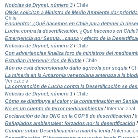
Noticias de Drynet, número 3
/
Chile
ONGs solicitan a Ministra de Medio Ambiente dar priorid
Chile
Encuentro: ¿Qué hacemos en Chile para detener la deser
Lucha contra la desertificación: ¿Qué hacemos en Chile
Emergencia por Sequía…causa y efecto de la Desertifica
Noticias de Drynet, número 2
/
Chile
Con advertencias finaliza foro de ministros del medioam
Estudian intervenir ríos de Ñuble
/
Chile
Aún no está dimensionado daño agrícola por sequía
/
Ch
La minería en la Amazonía venezolana amenaza a la biodi
Venezuela
La convención de Lucha contra la Desertificación se de
Noticias de Drynet, número 1
/
Chile
Cómo se distribuye el calor y la contaminación en Santi
No es un cuento de terror medioambiental
/
Internacional
Declaración de las ONG en la COP 8 de desertificación
/
I
Refugiados ambientales: forzados por la desertificación
Cumbre sobre Desertificación a marcha lenta
/
Internacion