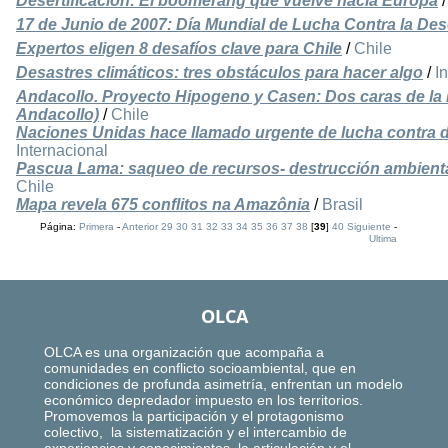
Desertificación: El boomerang que vuelve hacia Europa
17 de Junio de 2007: Día Mundial de Lucha Contra la Dese
Expertos eligen 8 desafíos clave para Chile
/
Chile
Desastres climáticos: tres obstáculos para hacer algo
/
I
Andacollo. Proyecto Hipogeno y Casen: Dos caras de l
Andacollo)
/
Chile
Naciones Unidas hace llamado urgente de lucha contra de
Internacional
Pascua Lama: saqueo de recursos- destrucción ambiental
Chile
Mapa revela 675 conflitos na Amazônia
/
Brasil
Página:
Primera
-
Anterior
29
30
31
32
33
34
35
36
37
38
[
39
]
40
Siguiente
-
Ultima
OLCA
OLCA es una organización que acompaña a
comunidades en conflicto socioambiental, que en
condiciones de profunda asimetría, enfrentan un modelo
económico depredador impuesto en los territorios.
Promovemos la participación y el protagonismo
colectivo, la sistematización y el intercambio de