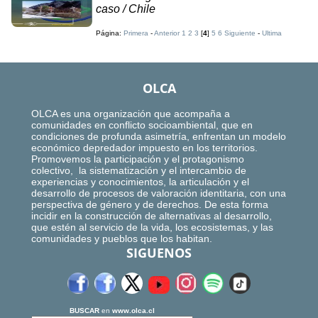
caso / Chile
Página:
Primera
-
Anterior
1
2
3
[
4
]
5
6
Siguiente
-
Ultima
OLCA
OLCA es una organización que acompaña a
comunidades en conflicto socioambiental, que en
condiciones de profunda asimetría, enfrentan un modelo
económico depredador impuesto en los territorios.
Promovemos la participación y el protagonismo
colectivo, la sistematización y el intercambio de
experiencias y conocimientos, la articulación y el
desarrollo de procesos de valoración identitaria, con una
perspectiva de género y de derechos. De esta forma
incidir en la construcción de alternativas al desarrollo,
que estén al servicio de la vida, los ecosistemas, y las
comunidades y pueblos que los habitan.
SIGUENOS
BUSCAR
en
www.olca.cl