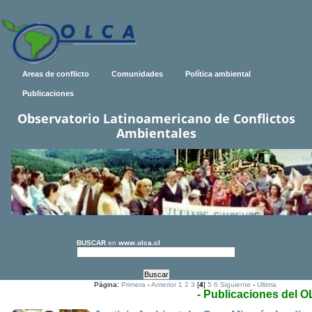
Areas de conflicto
Comunidades
Política ambiental
Publicaciones
Observatorio Latinoamericano de Conflictos
Ambientales
BUSCAR
en
www.olca.cl
Página:
Primera
-
Anterior
1
2
3
[
4
]
5
6
Siguiente
-
Ultima
- Publicaciones del 