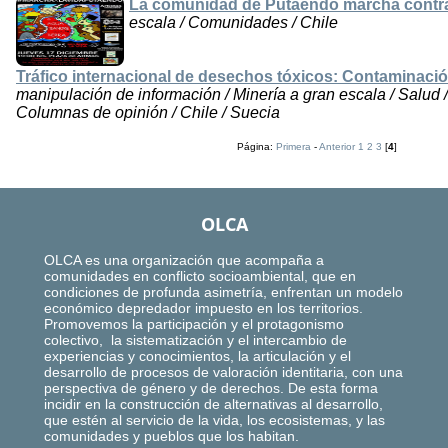
La comunidad de Putaendo marcha contra
escala / Comunidades / Chile
Tráfico internacional de desechos tóxicos: Contaminaci
manipulación de información / Minería a gran escala / Salud 
Columnas de opinión / Chile / Suecia
Página:
Primera
-
Anterior
1
2
3
[
4
]
OLCA
OLCA es una organización que acompaña a
comunidades en conflicto socioambiental, que en
condiciones de profunda asimetría, enfrentan un modelo
económico depredador impuesto en los territorios.
Promovemos la participación y el protagonismo
colectivo, la sistematización y el intercambio de
experiencias y conocimientos, la articulación y el
desarrollo de procesos de valoración identitaria, con una
perspectiva de género y de derechos. De esta forma
incidir en la construcción de alternativas al desarrollo,
que estén al servicio de la vida, los ecosistemas, y las
comunidades y pueblos que los habitan.