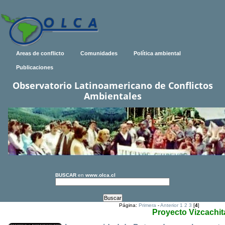
Areas de conflicto
Comunidades
Política ambiental
Publicaciones
Observatorio Latinoamericano de Conflictos
Ambientales
BUSCAR
en
www.olca.cl
Página:
Primera
-
Anterior
1
2
3
[
4
]
Proyecto Vizcachit