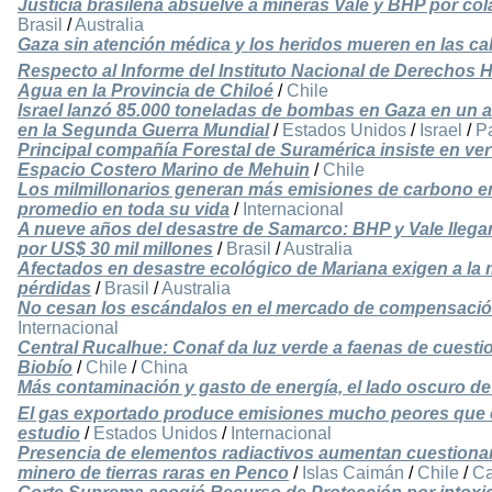
Justicia brasileña absuelve a mineras Vale y BHP por co
Brasil
/
Australia
Gaza sin atención médica y los heridos mueren en las cal
Respecto al Informe del Instituto Nacional de Derechos
Agua en la Provincia de Chiloé
/
Chile
Israel lanzó 85.000 toneladas de bombas en Gaza en un a
en la Segunda Guerra Mundial
/
Estados Unidos
/
Israel
/
Pa
Principal compañía Forestal de Suramérica insiste en ver
Espacio Costero Marino de Mehuin
/
Chile
Los milmillonarios generan más emisiones de carbono e
promedio en toda su vida
/
Internacional
A nueve años del desastre de Samarco: BHP y Vale llega
por US$ 30 mil millones
/
Brasil
/
Australia
Afectados en desastre ecológico de Mariana exigen a la
pérdidas
/
Brasil
/
Australia
No cesan los escándalos en el mercado de compensaci
Internacional
Central Rucalhue: Conaf da luz verde a faenas de cuestio
Biobío
/
Chile
/
China
Más contaminación y gasto de energía, el lado oscuro de la
El gas exportado produce emisiones mucho peores que e
estudio
/
Estados Unidos
/
Internacional
Presencia de elementos radiactivos aumentan cuestiona
minero de tierras raras en Penco
/
Islas Caimán
/
Chile
/
C