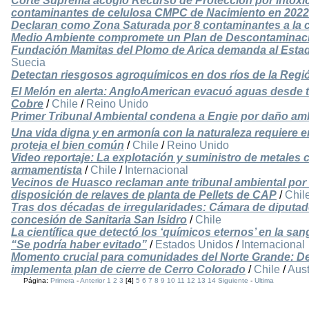
Corte Suprema acogió Recurso de Protección por intoxic
contaminantes de celulosa CMPC de Nacimiento en 2022
Declaran como Zona Saturada por 8 contaminantes a la cu
Medio Ambiente compromete un Plan de Descontaminac
Fundación Mamitas del Plomo de Arica demanda al Estad
Suecia
Detectan riesgosos agroquímicos en dos ríos de la Regi
El Melón en alerta: AngloAmerican evacuó aguas desde t
Cobre
/
Chile
/
Reino Unido
Primer Tribunal Ambiental condena a Engie por daño amb
Una vida digna y en armonía con la naturaleza requiere
proteja el bien común
/
Chile
/
Reino Unido
Video reportaje: La explotación y suministro de metales c
armamentista
/
Chile
/
Internacional
Vecinos de Huasco reclaman ante tribunal ambiental por
disposición de relaves de planta de Pellets de CAP
/
Chil
Tras dos décadas de irregularidades: Cámara de diputa
concesión de Sanitaria San Isidro
/
Chile
La científica que detectó los ‘químicos eternos’ en la sang
“Se podría haber evitado”
/
Estados Unidos
/
Internacional
Momento crucial para comunidades del Norte Grande: De
implementa plan de cierre de Cerro Colorado
/
Chile
/
Aust
Página:
Primera
-
Anterior
1
2
3
[
4
]
5
6
7
8
9
10
11
12
13
14
Siguiente
-
Ultima