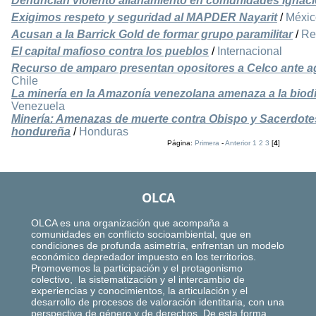
Denuncian violento allanamiento en comunidades Ignaci
Exigimos respeto y seguridad al MAPDER Nayarit
/
Méxic
Acusan a la Barrick Gold de formar grupo paramilitar
/
Re
El capital mafioso contra los pueblos
/
Internacional
Recurso de amparo presentan opositores a Celco ante 
Chile
La minería en la Amazonía venezolana amenaza a la biodi
Venezuela
Minería: Amenazas de muerte contra Obispo y Sacerdotes
hondureña
/
Honduras
Página:
Primera
-
Anterior
1
2
3
[
4
]
OLCA
OLCA es una organización que acompaña a
comunidades en conflicto socioambiental, que en
condiciones de profunda asimetría, enfrentan un modelo
económico depredador impuesto en los territorios.
Promovemos la participación y el protagonismo
colectivo, la sistematización y el intercambio de
experiencias y conocimientos, la articulación y el
desarrollo de procesos de valoración identitaria, con una
perspectiva de género y de derechos. De esta forma