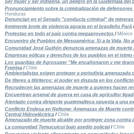
Ser mujer y ser indígena, un peligro en la Guatemala del
Pronunciamiento sobre la criminalización de defensore
Honduras
Denuncian en el Senado "conducta criminal" de minera
Inminente brote de violencia agraria en el brasileño Pará
Protestas en todo el país contra megaproyectos
/
México
Encuentro de Pueblos de Mesoamérica: Si a la Vida, No a 
Comunidad José Guiñón denuncia amenazas de muerte 
Empresas eólicas y derechos de los pueblos en el istmo
Los guardias de Agrosuper "Me encañonaron y me tiraron
Freirina
/
Chile
Ambientalistas exigen proteger a periodista amenazada 
De títeres a titiriteros: el poder en disputa en los confli
Recrudecen las amenazas de muerte a quienes hacen resi
Encuentran arsenal de guerra en casa de agricultor ligad
Atentado contra dirigente guatemalteca opuesta a una e
Conflicto Endesa en Neltume: Amenazas de Muerte contr
Central Hidroeléctrica
/
Chile
Amenazado de muerte alcalde por proteger zona contra i
La comunidad Temucuicui bajo asedio policial
/
Chile