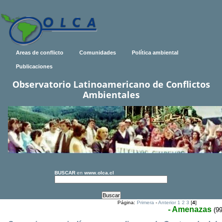
Areas de conflicto
Comunidades
Política ambiental
Publicaciones
Observatorio Latinoamericano de Conflictos
Ambientales
BUSCAR
en
www.olca.cl
Página:
Primera
-
Anterior
1
2
3
[
4
]
- Amenazas
(99