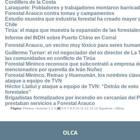
Cordillera de la Costa
Laraquete: Pobladores y trabajadores montaron barrica
Forestal Arauco contra tomas y campamentos
Estudio muestra que industria forestal ha creado mayor 
Chile
Tirúa: el mapa que muestra la expansión de las forestales 
Informe del INDH sobre Puerto Chino en Corral
Forestal Arauco, un vecino muy tóxico para seres human
Guillermo Turner: el rol negociador del ex director de La
las comunidades en conflicto de Tirúa
Forestal Mininco reconoce que subcontrató a empresa d
mencionados por querella de Iván Nuñez
Forestal Mininco, Reinao y Huenumán, los nombres clave 
ataque a equipo de TVN
Héctor Llaitul y ataque a equipo de TVN: “Detrás de esto 
forestales”
Brigadistas formalizados por incendio en cercanías del P
prestaban servicios a Forestal Arauco
Página:
Primera
-
Anterior
1
2
3
[
4
]
5
6
7
8
9
10
11
12
13
14
Siguiente
-
Ultima
OLCA