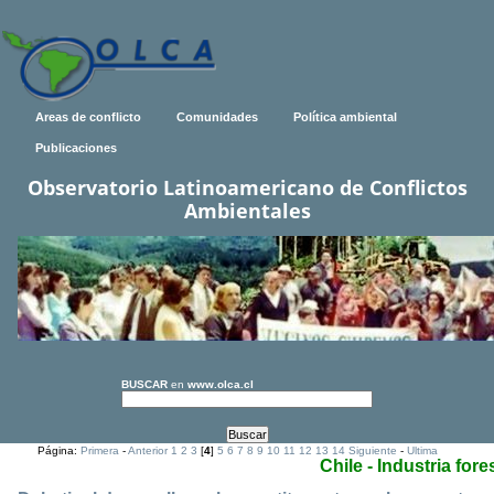
Areas de conflicto
Comunidades
Política ambiental
Publicaciones
Observatorio Latinoamericano de Conflictos
Ambientales
BUSCAR
en
www.olca.cl
Página:
Primera
-
Anterior
1
2
3
[
4
]
5
6
7
8
9
10
11
12
13
14
Siguiente
-
Ultima
Chile - Industria fore