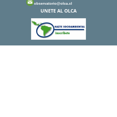
observatorio@olca.cl
UNETE AL OLCA