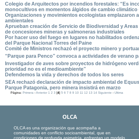
Colegio de Arquitectos por incendios forestales: “Es in
monocultivos en momentos álgidos de cambio climático e
Organizaciones y movimientos ecologistas emplazaron al
ambientales
Aprueban creación de Servicio de Biodiversidad y Areas 
de concesiones mineras y salmoneras industriales
Por hacer uso del fuego en lugares no habilitados ordena
del Parque Nacional Torres del Paine
Comité de Ministros rechazó el proyecto minero y portu
“Parque para Penco” convoca a actividades de verano pa
Investigador de aves sobre proyectos de hidrógeno verde
prioridad no es el medioambiente”
Defendemos la vida y derechos de todos los seres
SEA rechazó declaración de impacto ambiental de Equus 
Parque Patagonia, pero minera insistirá en marzo
Página:
Primera
-
Anterior
1
2
3
[
4
]
5
6
7
8
9
10
11
12
13
14
Siguiente
-
Ultima
OLCA
OLCA es una organización que acompaña a
comunidades en conflicto socioambiental, que en
condiciones de profunda asimetría, enfrentan un modelo