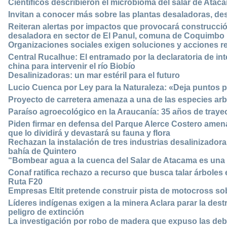
Científicos describieron el microbioma del salar de Ata
Invitan a conocer más sobre las plantas desaladoras, des
Reiteran alertas por impactos que provocará construcci
desaladora en sector de El Panul, comuna de Coquimbo
Organizaciones sociales exigen soluciones y acciones real
Central Rucalhue: El entramado por la declaratoria de i
china para intervenir el río Biobío
Desalinizadoras: un mar estéril para el futuro
Lucio Cuenca por Ley para la Naturaleza: «Deja puntos 
Proyecto de carretera amenaza a una de las especies a
Paraíso agroecológico en la Araucanía: 35 años de tray
Piden firmar en defensa del Parque Alerce Costero amena
que lo dividirá y devastará su fauna y flora
Rechazan la instalación de tres industrias desalinizado
bahía de Quintero
“Bombear agua a la cuenca del Salar de Atacama es una 
Conaf ratifica rechazo a recurso que busca talar árboles 
Ruta F20
Empresas Eltit pretende construir pista de motocross 
Líderes indígenas exigen a la minera Aclara parar la des
peligro de extinción
La investigación por robo de madera que expuso las debilid