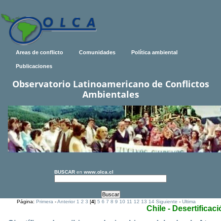
Areas de conflicto
Comunidades
Política ambiental
Publicaciones
Observatorio Latinoamericano de Conflictos
Ambientales
BUSCAR
en
www.olca.cl
Página:
Primera
-
Anterior
1
2
3
[
4
]
5
6
7
8
9
10
11
12
13
14
Siguiente
-
Ultima
Chile - Desertificac