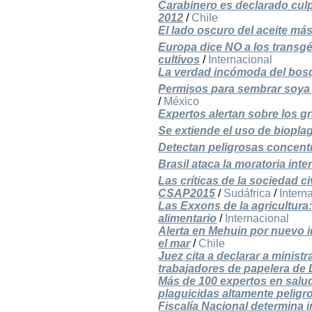
Carabinero es declarado culp
2012
/
Chile
El lado oscuro del aceite m
Europa dice NO a los transg
cultivos
/
Internacional
La verdad incómoda del bos
Permisos para sembrar soya 
/
México
Expertos alertan sobre los g
Se extiende el uso de biopla
Detectan peligrosas concentr
Brasil ataca la moratoria int
Las críticas de la sociedad c
CSAP2015
/
Sudáfrica
/
Intern
Las Exxons de la agricultura
alimentario
/
Internacional
Alerta en Mehuin por nuevo
el mar
/
Chile
Juez cita a declarar a minis
trabajadores de papelera de 
Más de 100 expertos en salud
plaguicidas altamente peligr
Fiscalía Nacional determina i