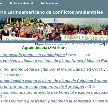
es
Política ambiental
Publicaciones
rio Latinoamericano de Conflictos Ambientales
Página:
Primera
-
Anterior
30
31
32
33
34
35
36
37
38
39
[
40
]
4
- Agroindustria
(2988 títulos)
e procesada puede ser cancerígena
/
Internacional
 vuelven a afectar a vecinos de planta Nueva Aldea en Rán
 por acopio ilegal de chip por el Grupo Luksic en Corral
/
/
Internacional
ontaminación exigen el cierre de planta de Celulosa Arauco
lerta” por rumores de reapertura de Agrosúper
/
Chile
arlamentarios por proyecto Ley Forestal y exigen transpar
Chile
des de Gobierno que frenan y sabotean la soberanía alimenta