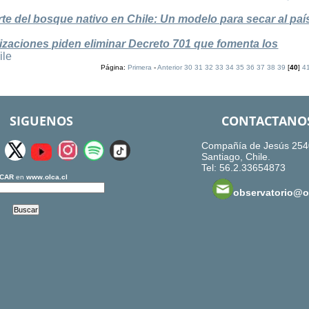
erte del bosque nativo en Chile: Un modelo para secar al paí
zaciones piden eliminar Decreto 701 que fomenta los
ile
Página:
Primera
-
Anterior
30
31
32
33
34
35
36
37
38
39
[
40
]
4
SIGUENOS
CONTACTANO
Compañía de Jesús 254
Santiago, Chile.
Tel: 56.2.33654873
CAR
en
www.olca.cl
observatorio@ol