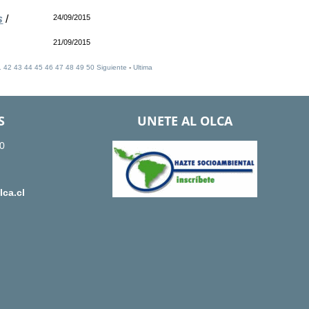
s
/
24/09/2015
21/09/2015
1
42
43
44
45
46
47
48
49
50
Siguiente
-
Ultima
S
UNETE AL OLCA
0
ca.cl