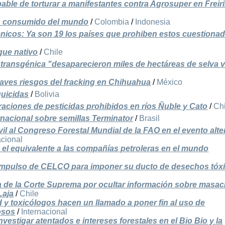
able de torturar a manifestantes contra Agrosuper en Freir
ás consumido del mundo
/
Colombia
/
Indonesia
énicos: Ya son 19 los países que prohiben estos cuestiona
que nativo
/
Chile
transgénica "desaparecieron miles de hectáreas de selva v
raves riesgos del fracking en Chihuahua
/
México
guicidas
/
Bolivia
aciones de pesticidas prohibidos en ríos Ñuble y Cato
/
Ch
ernacional sobre semillas Terminator
/
Brasil
ivil al Congreso Forestal Mundial de la FAO en el evento alte
acional
: el equivalente a las compañías petroleras en el mundo
 impulso de CELCO para imponer su ducto de desechos tóx
tra de la Corte Suprema por ocultar información sobre masac
Laja
/
Chile
 y toxicólogos hacen un llamado a poner fin al uso de
osos
/
Internacional
nvestigar atentados e intereses forestales en el Bio Bio y la