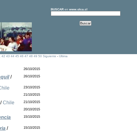
BUSCAR
en
www.olca.cl
1
42
43
44
45
46
47
48
49
50
Siguiente
-
Ultima
26/10/2015
quil
/
26/10/2015
Chile
23/10/2015
21/10/2015
/
Chile
21/10/2015
20/10/2015
encia
15/10/2015
ria
/
15/10/2015