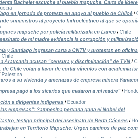
denta Bachelet escuche al pueblo mapuche. Carta de lídere
uecia
ago en jornada de protesta en apoyo al pueblo de Chiloé
/
de suministros al proyecto hidroeléctrico al que se oponí
a
ogares mapuche por policía militarizada en Lanco
/
Chile
sesinato de mi madre evidencia la corrupción y militarizaci
ía y Santiago ingresan carta a CNTV y protestan en oficin
/
Chile
La Araucanía acusan "censura y discriminación" de TVN
/
C
 de Chile votan a favor de cortar vínculos con academia isr
/
Palestina
aros a su vivienda y amenazas de empresa minera Yanaco
mpresa pagó a los sicarios que mataron a mi madre"
/
Hondu
ción a dirigentes indígenas
/
Ecuador
 las empresas": ?ampesina peruana gana el Nobel del
astro, testigo principal del asesinato de Berta Cáceres
/
Ho
 trabajan en Territorio Mapuche: Urgen caminos de paz com