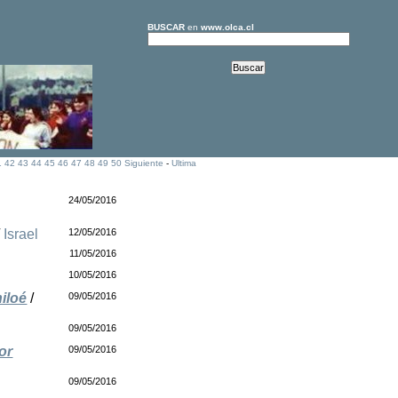
BUSCAR
en
www.olca.cl
1
42
43
44
45
46
47
48
49
50
Siguiente
-
Ultima
24/05/2016
/
Israel
12/05/2016
11/05/2016
10/05/2016
iloé
/
09/05/2016
09/05/2016
or
09/05/2016
09/05/2016