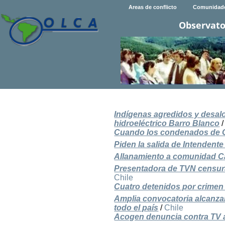
Areas de conflicto
Comunidad
Observato
Indígenas agredidos y desal
hidroeléctrico Barro Blanco
Cuando los condenados de G
Piden la salida de Intendent
Allanamiento a comunidad C
Presentadora de TVN censura
Chile
Cuatro detenidos por crimen
Amplia convocatoria alcanza
todo el país
/
Chile
Acogen denuncia contra TV a