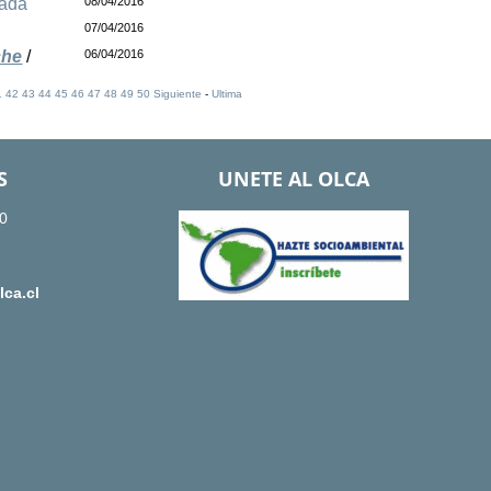
adá
08/04/2016
07/04/2016
che
/
06/04/2016
1
42
43
44
45
46
47
48
49
50
Siguiente
-
Ultima
S
UNETE AL OLCA
0
ca.cl