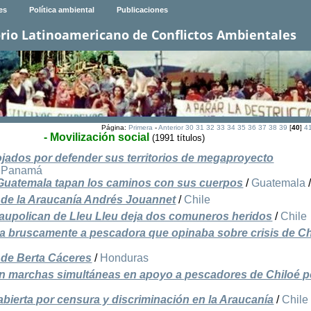
es
Política ambiental
Publicaciones
rio Latinoamericano de Conflictos Ambientales
Página:
Primera
-
Anterior
30
31
32
33
34
35
36
37
38
39
[
40
]
4
- Movilización social
(1991 títulos)
ojados por defender sus territorios de megaproyecto
/
Panamá
uatemala tapan los caminos con sus cuerpos
/
Guatemala
e de la Araucanía Andrés Jouannet
/
Chile
aupolican de Lleu Lleu deja dos comuneros heridos
/
Chile
 bruscamente a pescadora que opinaba sobre crisis de Ch
 de Berta Cáceres
/
Honduras
n marchas simultáneas en apoyo a pescadores de Chiloé p
bierta por censura y discriminación en la Araucanía
/
Chile