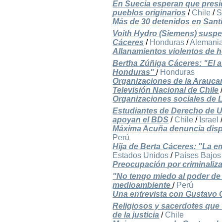
En Suecia esperan que presi
pueblos originarios
/
Chile
/
S
Más de 30 detenidos en Santi
Voith Hydro (Siemens) suspen
Cáceres
/
Honduras
/
Alemani
Allanamientos violentos de h
Bertha Zúñiga Cáceres: "El a
Honduras"
/
Honduras
Organizaciones de la Araucan
Televisión Nacional de Chile
Organizaciones sociales de 
Estudiantes de Derecho de U.
apoyan el BDS
/
Chile
/
Israel
Máxima Acuña denuncia disp
Perú
Hija de Berta Cáceres: "La e
Estados Unidos
/
Países Bajos
Preocupación por criminaliza
"No tengo miedo al poder de
medioambiente
/
Perú
Una entrevista con Gustavo C
Religiosos y sacerdotes que
de la justicia
/
Chile