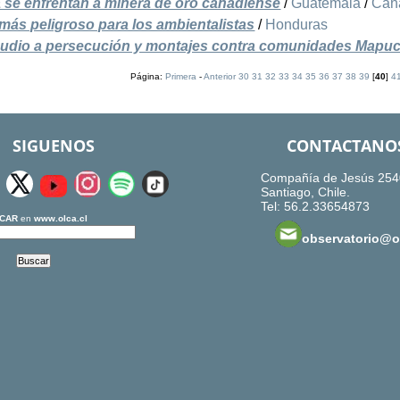
se enfrentan a minera de oro canadiense
/
Guatemala
/
Can
más peligroso para los ambientalistas
/
Honduras
epudio a persecución y montajes contra comunidades Mapu
Página:
Primera
-
Anterior
30
31
32
33
34
35
36
37
38
39
[
40
]
4
SIGUENOS
CONTACTANO
Compañía de Jesús 254
Santiago, Chile.
Tel: 56.2.33654873
CAR
en
www.olca.cl
observatorio@ol