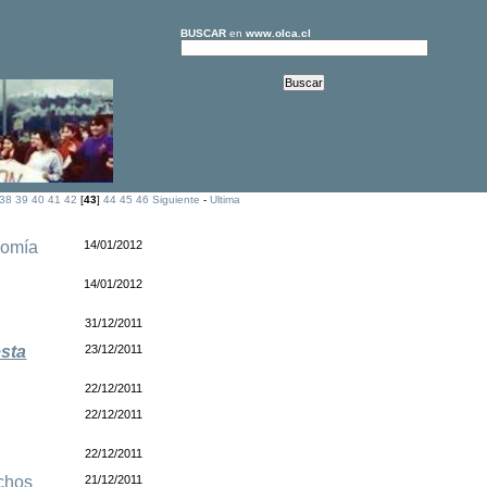
BUSCAR
en
www.olca.cl
38
39
40
41
42
[
43
]
44
45
46
Siguiente
-
Ultima
omía
14/01/2012
14/01/2012
31/12/2011
esta
23/12/2011
22/12/2011
22/12/2011
22/12/2011
chos
21/12/2011