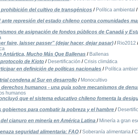
 prohibición del cultivo de transgénicos
/
Política ambiental
/
U ante represión del estado chileno contra comunidades m
anismos de asignación de fondos públicos de Canadá y Es
a
r faire, laisser passer” (dejar hacer, dejar pasar)
/
Rio2012
ica
en Antártica, Mucho Más Que Ballenas
/
Ballenas
 protocolo de Kioto
/
Desertificación
/
Crisis climática
icipar en definición de políticas nacionales
/
Política ambien
rial condena al Sur en desarrollo
/
Monocultivo
os derechos humanos - una guía sobre mecanismos de denu
os humanos
oncluyó que el sistema educativo chileno fomenta la desig
s gobiernos para combatir la pobreza y el hambre
/
Desertifi
del cianuro en minería en América Latina
/
Minería a gran es
menaza seguridad alimentaria: FAO
/
Soberanía alimentaria
/
C