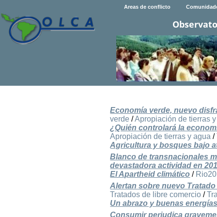
Areas de conflicto
Comunidad
Observato
Economía verde, nuevo disfra
verde
/
Apropiación de tierras 
¿Quién controlará la econom
Apropiación de tierras y agua
/
Agricultura y bosques bajo 
Blanco de transnacionales mi
devastadora actividad en 20
El Apartheid climático
/
Rio2
Alertan sobre nuevo Tratado
Tratados de libre comercio
/
Tr
Un abrazo y buenas energías
Consumir perjudica gravemen