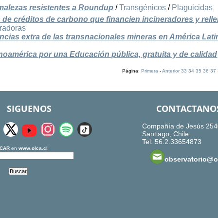
malezas resistentes a Roundup
/
Transgénicos
/
Plaguicidas
de créditos de carbono que financien incineradores y rell
eradoras
ancias extra de las transnacionales mineras en América Lati
oamérica por una Educación pública, gratuita y de calidad
Página:
Primera
-
Anterior
33
34
35
36
37
SIGUENOS
CONTACTANO
Compañía de Jesús 254
Santiago, Chile.
Tel: 56.2.33654873
CAR
en
www.olca.cl
observatorio@ol