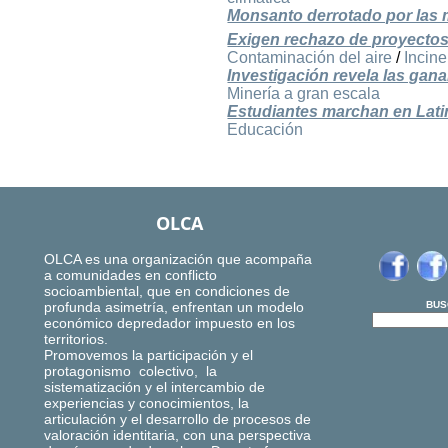
Monsanto derrotado por las 
Exigen rechazo de proyectos 
Contaminación del aire
/
Incin
Investigación revela las gan
Minería a gran escala
Estudiantes marchan en Latin
Educación
OLCA
OLCA es una organización que acompaña
a comunidades en conflicto
socioambiental, que en condiciones de
profunda asimetría, enfrentan un modelo
BUS
económico depredador impuesto en los
territorios.
Promovemos la participación y el
protagonismo colectivo, la
sistematización y el intercambio de
experiencias y conocimientos, la
articulación y el desarrollo de procesos de
valoración identitaria, con una perspectiva