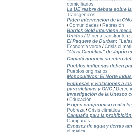
domiciliarios
La UE reabre debate sobre la
Transgénicos
Piden intervención de la ON
/
Comunidades
/
Represión
Barrick Gold interviene mec
Unidos
/
Minería transfronteriz
El Paquete de Durban: “Laisse
Economía verde
/
Crisis climát
"Caza Científica” de Japón 
Canadá anuncia su retiro del
Pueblos indígenas deben part
Pueblos originarios
Monocultivos: El Norte indust
Empresas y violaciones a l
para víctimas y ONG
/
Derech
Investigación de la Unesco c
/
Educación
Exigen compromiso real a lo
Pobreza
/
Crisis climática
Campaña para la prohibición 
Campañas
Escasez de agua y tierras a
climática