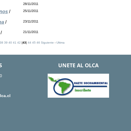
28/11/2011
enos
/
25/11/2011
na
/
23/11/2011
/
21/11/2011
38
39
40
41
42
[
43
]
44
45
46
Siguiente
-
Ultima
S
UNETE AL OLCA
0
ca.cl