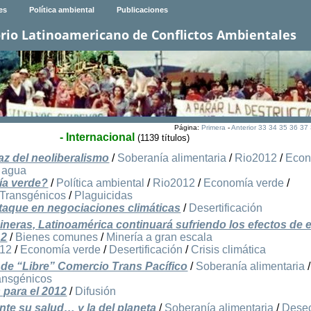
es
Política ambiental
Publicaciones
rio Latinoamericano de Conflictos Ambientales
Página:
Primera
-
Anterior
33
34
35
36
37
- Internacional
(1139 títulos)
z del neoliberalismo
/
Soberanía alimentaria
/
Rio2012
/
Econ
y agua
ía verde?
/
Política ambiental
/
Rio2012
/
Economía verde
/
Transgénicos
/
Plaguicidas
ataque en negociaciones climáticas
/
Desertificación
neras, Latinoamérica continuará sufriendo los efectos de 
12
/
Bienes comunes
/
Minería a gran escala
012
/
Economía verde
/
Desertificación
/
Crisis climática
 de “Libre” Comercio Trans Pacífico
/
Soberanía alimentaria
/
ansgénicos
 para el 2012
/
Difusión
te su salud… y la del planeta
/
Soberanía alimentaria
/
Dese