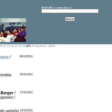
BUSCAR
en
www.olca.cl
40
41
42
43
44
45
46
[
47
]
48
Siguiente
-
Ultima
varro
/
06/12/2011
olombia
25/11/2011
 Berger
/
17/11/2011
opinión /
 de opinión
15/11/2011