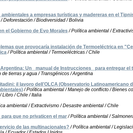
ambientales a empresas turísticas y madereras en el Tipni
/ Deforestación / Biodiversidad / Bolivia
 en el Gobierno de Evo Morales
/ Política ambiental / Extractiv
lemas que provocaría instalación de Termoeléctrica en "Ce
ica
/ Política ambiental / Termoeléctricas / Chile
Argentina: Un _manual de Instrucciones_ para entregar el te
n de tierras y agua / Transgénicos / Argentina
l citadini: il lavoro dell’OLCA (Observatorio Latinoamericano 
bientales)
/ Política ambiental / Manejo de conflicto / Bienes 
ibro / Chile / Italia
tica ambiental / Extractivismo / Desastre ambiental / Chile
 para que no privaticen el mar
/ Política ambiental / Salmoner
rvicio de las multinacionales?
/ Política ambiental / Legislac
ala / Ecuador / Estados Unidos