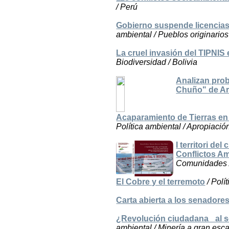
/ Perú
Gobierno suspende licencias 
ambiental / Pueblos originarios 
La cruel invasión del TIPNIS
Biodiversidad / Bolivia
Analizan prob
Chuño" de Ar
Acaparamiento de Tierras en 
Política ambiental / Apropiació
I territori de
Conflictos Am
Comunidades / L
El Cobre y el terremoto
/ Polí
Carta abierta a los senadores
¿Revolución ciudadana_ al se
ambiental / Minería a gran esc