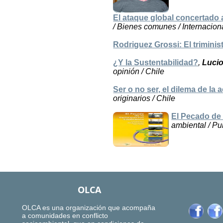
El ataque global concertado 
/ Bienes comunes / Internacion
Rodriguez Grossi: El triminist
¿Y la Sustentabilidad?
,
Luci
opinión / Chile
Ser o no ser, el dilema de la 
originarios / Chile
El Pecado de 
ambiental / Pu
OLCA
OLCA es una organización que acompaña
a comunidades en conflicto