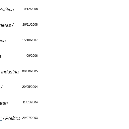
Política
10/12/2008
neras /
29/11/2008
tica
15/10/2007
a
09/2006
 Industria
08/08/2005
 /
20/05/2004
 gran
11/01/2004
"
/ Política
29/07/2003