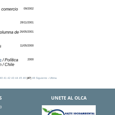
re comercio
09/2002
28/11/2001
 Columna de
26/05/2001
s
11/05/2000
e
/ Política
2000
n / Chile
40
41
42
43
44
45
46
[
47
]
48
Siguiente
-
Ultima
S
UNETE AL OLCA
0