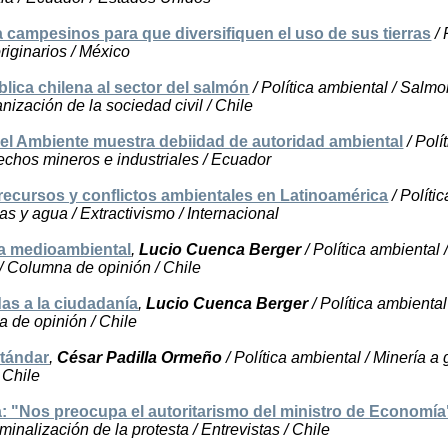
a campesinos para que diversifiquen el uso de sus tierras
/ 
riginarios / México
lica chilena al sector del salmón
/ Política ambiental / Salmo
zación de la sociedad civil / Chile
el Ambiente muestra debiidad de autoridad ambiental
/ Polí
sechos mineros e industriales / Ecuador
recursos y conflictos ambientales en Latinoamérica
/ Polític
as y agua / Extractivismo / Internacional
ia medioambiental
,
Lucio Cuenca Berger
/ Política ambiental /
 / Columna de opinión / Chile
as a la ciudadanía
,
Lucio Cuenca Berger
/ Política ambiental
 de opinión / Chile
stándar
,
César Padilla Ormeño
/ Política ambiental / Minería a
 Chile
: "Nos preocupa el autoritarismo del ministro de Economía
minalización de la protesta / Entrevistas / Chile