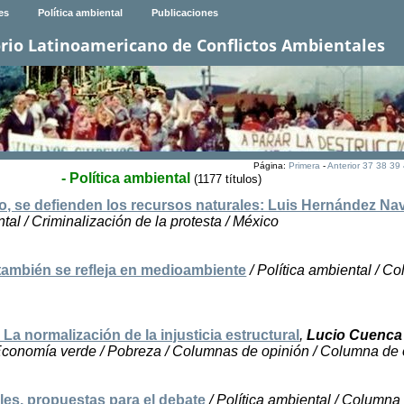
es
Política ambiental
Publicaciones
rio Latinoamericano de Conflictos Ambientales
Página:
Primera
-
Anterior
37
38
39
- Política ambiental
(1177 títulos)
ro, se defienden los recursos naturales: Luis Hernández Na
tal / Criminalización de la protesta / México
también se refleja en medioambiente
/ Política ambiental / C
La normalización de la injusticia estructural
,
Lucio Cuenca
 Economía verde / Pobreza / Columnas de opinión / Columna de 
les, propuestas para el debate
/ Política ambiental / Columna