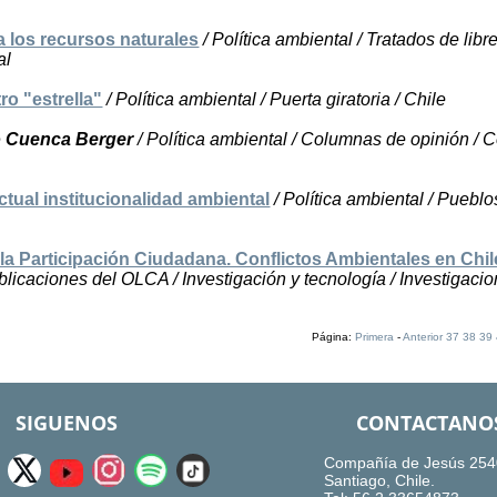
a los recursos naturales
/ Política ambiental / Tratados de lib
al
ro "estrella"
/ Política ambiental / Puerta giratoria / Chile
o Cuenca Berger
/ Política ambiental / Columnas de opinión /
actual institucionalidad ambiental
/ Política ambiental / Pueblo
la Participación Ciudadana. Conflictos Ambientales en Chil
blicaciones del OLCA / Investigación y tecnología / Investigacio
Página:
Primera
-
Anterior
37
38
39
SIGUENOS
CONTACTANO
Compañía de Jesús 254
Santiago, Chile.