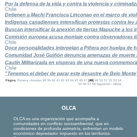
Por la defensa de la vida y contra la violencia y criminal
Chile
Detienen a Machi Francisca Linconao en el marco de viole
Indígenas canadienses intensifican protestas contra ley 
Buscan intensificar la anexión de tierras Mapuche a los i
Comisión europea acusa montaje contra observadoras it
Chile
Doce personalidades interpelan a Piñera por huelga de
Comunidad José Guiñón denuncia amenazas de muerte 
Cautín Militarizada en visperas de una nueva conmemorac
Chile
"Tenemos el deber de parar este desastre de Belo Monte
Página:
Primera
-
Anterior
38
39
40
41
42
43
44
45
46
47
[
48
]
49
50
51
52
53
54
55
56
57
58
Siguiente
-
Ultima
OLCA
OLCA es una organización que acompaña a
comunidades en conflicto socioambiental, que en
condiciones de profunda asimetría, enfrentan un modelo
económico depredador impuesto en los territorios.