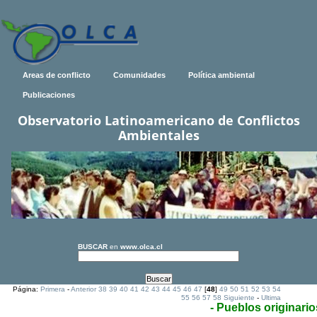
Areas de conflicto
Comunidades
Política ambiental
Publicaciones
Observatorio Latinoamericano de Conflictos
Ambientales
BUSCAR
en
www.olca.cl
Página:
Primera
-
Anterior
38
39
40
41
42
43
44
45
46
47
[
48
]
49
50
51
52
53
54
55
56
57
58
Siguiente
-
Ultima
- Pueblos originario