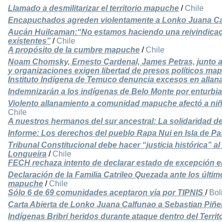
Llamado a desmilitarizar el territorio mapuche
/
Chile
Encapuchados agreden violentamente a Lonko Juana C
Aucán Huilcaman:“No estamos haciendo una reivindicaci
existentes”
/
Chile
A propósito de la cumbre mapuche
/
Chile
Noam Chomsky, Ernesto Cardenal, James Petras, junto a
y organizaciones exigen libertad de presos políticos ma
Instituto Indígena de Temuco denuncia excesos en alla
Indemnizarán a los indígenas de Belo Monte por enturbia
Violento allanamiento a comunidad mapuche afectó a ni
Chile
A nuestros hermanos del sur ancestral: La solidaridad de
Informe: Los derechos del pueblo Rapa Nui en Isla de P
Tribunal Constitucional debe hacer “justicia histórica” al
Longueira
/
Chile
FECH rechaza intento de declarar estado de excepción e
Declaración de la Familia Catrileo Quezada ante los últim
mapuche
/
Chile
Sólo 6 de 69 comunidades aceptaron vía por TIPNIS
/
Bol
Carta Abierta de Lonko Juana Calfunao a Sebastian Piñe
Indígenas Bribri heridos durante ataque dentro del Territo