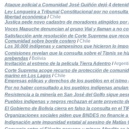
Ataque policial a Comunidad José Guiñón dejó 4 deteni
Ley Longueira a Tribunal Constitucional por no consulta
libertad económica
/
Chile
Justiça pede novo cadastro de moradores atingidos por
Voces Mapuche denuncian al grupo Vial y llaman a no 
Satisfacción ante resolución de Corte Suprema que reco
Comunidad sobre borde costero
/
Chile
Los 30.000 indígenas y campesinos que hicieron lo impo
Comisiones revelan que la consulta sobre el Tipnis se hi
prebendas
/
Bolivia
Invitación al estreno de la pelicula Tierra Adentro
/
Argent
Corte Suprema acoge recurso de protección de comunid
marino en Los Lagos
/
Chile
Empresas eólicas y derechos de los pueblos en el istmo
Por no haber consultado a los pueblos indígenas anulan 
Resistencia a la minería en San José del Golfo sigue pes
Pueblos indigenas y negros rechazan el ante proyecto de
El Gobierno de Bolivia cierra en falso la consulta en el T
Organizaciones sociales piden que BNDES no financie a
Indignación ante impunidad estatal al asesino de Matías 