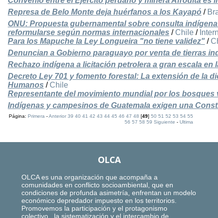
Convenio entre el Ejército peruano y minera Afrodita es i
Represa de Belo Monte deja huérfanos a los Kayapó
/
Bra
ONU: Propuesta gubernamental sobre consulta indígena
reformularse según normas internacionales
/
Chile
/
Inter
Para los Mapuche la Ley Longueira "no tiene validez"
/
C
Denuncian a Gobierno paraguayo por venta de tierras in
Rechazo indígena a licitación petrolera a gran escala en
Decreto Ley 701 y fomento forestal: La extensión de la d
Humanos
/
Chile
Representante del movimiento mundial por los bosques v
Indígenas y campesinos de Guatemala exigen una Const
Página:
Primera
-
Anterior
39
40
41
42
43
44
45
46
47
48
[
49
]
50
51
52
53
54
55
56
57
58
59
Siguiente
-
Ultima
OLCA
OLCA es una organización que acompaña a
comunidades en conflicto socioambiental, que en
condiciones de profunda asimetría, enfrentan un modelo
económico depredador impuesto en los territorios.
Promovemos la participación y el protagonismo
colectivo, la sistematización y el intercambio de