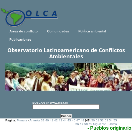
Areas de conflicto
Comunidades
Política ambiental
Publicaciones
Observatorio Latinoamericano de Conflictos
Ambientales
BUSCAR
en
www.olca.cl
Página:
Primera
-
Anterior
39
40
41
42
43
44
45
46
47
48
[
49
]
50
51
52
53
54
55
56
57
58
59
Siguiente
-
Ultima
- Pueblos originario