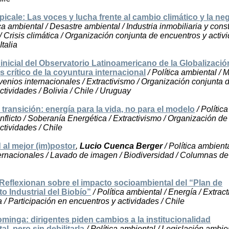
cale: Las voces y lucha frente al cambio climático y la ne
ica ambiental / Desastre ambiental / Industria inmobiliaria y cons
/ Crisis climática / Organización conjunta de encuentros y activ
Italia
inicial del Observatorio Latinoamericano de la Globalizació
is crítico de la coyuntura internacional
/ Política ambiental / 
nvenios internacionales / Extractivismo / Organización conjunta 
ctividades / Bolivia / Chile / Uruguay
 transición: energía para la vida, no para el modelo
/ Polític
nflicto / Soberanía Energética / Extractivismo / Organización de
ctividades / Chile
 al mejor (im)postor
,
Lucio Cuenca Berger
/ Política ambienta
rnacionales / Lavado de imagen / Biodiversidad / Columnas de 
eflexionan sobre el impacto socioambiental del “Plan de
to Industrial del Biobío”
/ Política ambiental / Energía / Extract
a / Participación en encuentros y actividades / Chile
minga: dirigentes piden cambios a la institucionalidad
l, pero sin debilitarla
/ Política ambiental / Legislación ambien