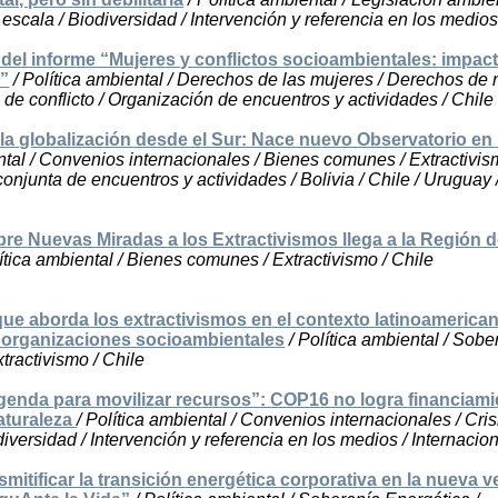
 escala / Biodiversidad / Intervención y referencia en los medios
del informe “Mujeres y conflictos socioambientales: impac
s”
/ Política ambiental / Derechos de las mujeres / Derechos de 
 de conflicto / Organización de encuentros y actividades / Chile
la globalización desde el Sur: Nace nuevo Observatorio en 
ntal / Convenios internacionales / Bienes comunes / Extractivis
onjunta de encuentros y actividades / Bolivia / Chile / Uruguay 
re Nuevas Miradas a los Extractivismos llega a la Región 
ítica ambiental / Bienes comunes / Extractivismo / Chile
ue aborda los extractivismos en el contexto latinoamerican
 organizaciones socioambientales
/ Política ambiental / Sobe
tractivismo / Chile
genda para movilizar recursos”: COP16 no logra financiami
naturaleza
/ Política ambiental / Convenios internacionales / Cris
diversidad / Intervención y referencia en los medios / Internacio
mitificar la transición energética corporativa en la nueva v