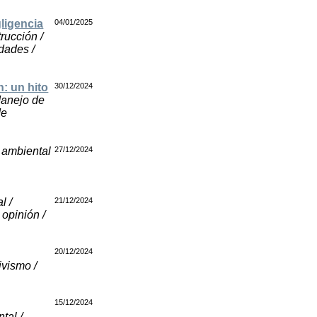
gligencia
04/01/2025
trucción /
idades /
n: un hito
30/12/2024
Manejo de
de
a ambiental
27/12/2024
l /
21/12/2024
opinión /
20/12/2024
ivismo /
15/12/2024
tal /