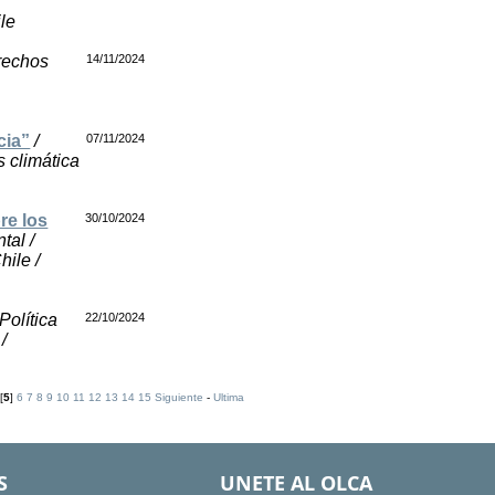
le
erechos
14/11/2024
cia”
/
07/11/2024
s climática
re los
30/10/2024
tal /
hile /
 Política
22/10/2024
/
[
5
]
6
7
8
9
10
11
12
13
14
15
Siguiente
-
Ultima
S
UNETE AL OLCA