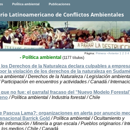
es
Política ambiental
Publicaciones
rio Latinoamericano de Conflictos Ambientales
Página:
Primera
-
Anterior
1
2
3
4
- Política ambiental
(1177 títulos)
e los Derechos de la Naturaleza declara culpables a empres
or la violación de los derechos de la naturaleza en Sudamé
ica ambiental / Derechos de la Naturaleza / Legislación ambienta
/ Participación en encuentros y actividades / Canadá / Internaci
que no fue: el garrafal fracaso del “Nuevo Modelo Forestal
leno
/ Política ambiental / Industria forestal / Chile
e Pascua Lama?: organizaciones en alerta por anuncio med
nsnacional Barrick Gold
/ Política ambiental / Ocultamiento y
e información / Minería a gran escala / Pueblos originarios / In
n los medios / Chile / Canadá