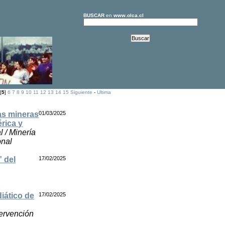
BUSCAR
en
www.olca.cl
[
5
]
6
7
8
9
10
11
12
13
14
15
Siguiente
-
Ultima
as mineras
01/03/2025
rica y
l / Minería
onal
” del
17/02/2025
iático de
17/02/2025
tervención