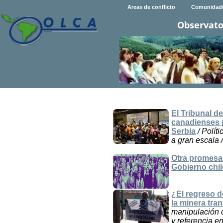
Areas de conflicto
Comunidad
Observato
El Tribunal d
canadienses p
Serbia
/ Polít
a gran escala 
Otra promesa 
Gobierno chi
¿El regreso d
la minera tra
manipulación d
y referencia e