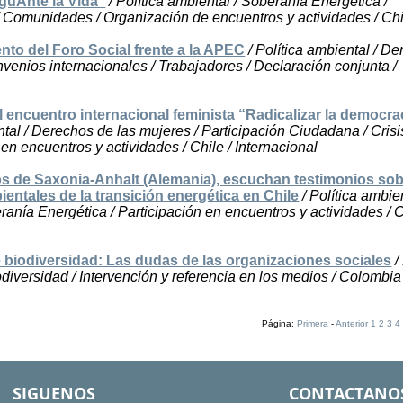
guAnte la Vida”
/ Política ambiental / Soberanía Energética /
/ Comunidades / Organización de encuentros y actividades / Chi
to del Foro Social frente a la APEC
/ Política ambiental / D
enios internacionales / Trabajadores / Declaración conjunta /
l encuentro internacional feminista “Radicalizar la democra
ntal / Derechos de las mujeres / Participación Ciudadana / Crisi
 en encuentros y actividades / Chile / Internacional
s de Saxonia-Anhalt (Alemania), escuchan testimonios sob
entales de la transición energética en Chile
/ Política ambien
ranía Energética / Participación en encuentros y actividades / C
biodiversidad: Las dudas de las organizaciones sociales
/
odiversidad / Intervención y referencia en los medios / Colombia 
Página:
Primera
-
Anterior
1
2
3
4
SIGUENOS
CONTACTANO