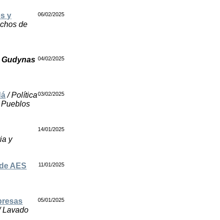
os y
06/02/2025
echos de
 Gudynas
04/02/2025
dá
/ Política
03/02/2025
/ Pueblos
14/01/2025
ia y
 de AES
11/01/2025
presas
05/01/2025
 / Lavado