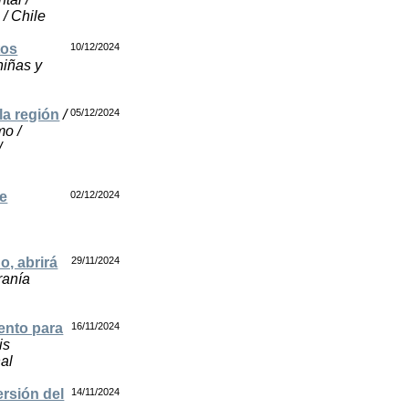
 / Chile
tos
10/12/2024
niñas y
la región
/
05/12/2024
mo /
/
de
02/12/2024
o, abrirá
29/11/2024
ranía
ento para
16/11/2024
is
nal
ersión del
14/11/2024