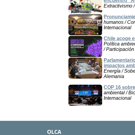
encuentro “A
Extractivismo 
Pronunciamien
humanos / Conv
Internacional
Chile acoge e
Política ambie
/ Participación
Parlamentario
impactos ambi
Energía / Sobe
Alemania
COP 16 sobre 
ambiental / Bi
Internacional
OLCA