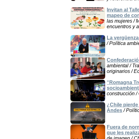
Invitan al Tal
mapeo de conf
las mujeres / 
encuentros y a
La vergüenza 
/ Política amb
Confederació
ambiental / Tr
originarios / 
“Romagna Trop
socioambient
construcción / C
¿Chile pierde
Andes
/ Polít
Fuera de nor
que les reali
de imagen / Ch