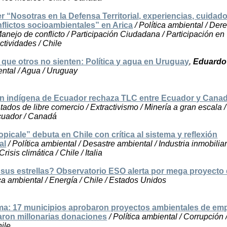
ler “Nosotras en la Defensa Territorial, experiencias, cuidad
lictos socioambientales” en Arica
/ Política ambiental / Der
Manejo de conflicto / Participación Ciudadana / Participación en
ctividades / Chile
que otros no sienten: Política y agua en Uruguay
,
Eduardo
iental / Agua / Uruguay
n indígena de Ecuador rechaza TLC entre Ecuador y Cana
atados de libre comercio / Extractivismo / Minería a gran escala 
Ecuador / Canadá
icale” debuta en Chile con crítica al sistema y reflexión
al
/ Política ambiental / Desastre ambiental / Industria inmobiliar
risis climática / Chile / Italia
 sus estrellas? Observatorio ESO alerta por mega proyecto
ica ambiental / Energía / Chile / Estados Unidos
ma: 17 municipios aprobaron proyectos ambientales de em
zaron millonarias donaciones
/ Política ambiental / Corrupción
ile