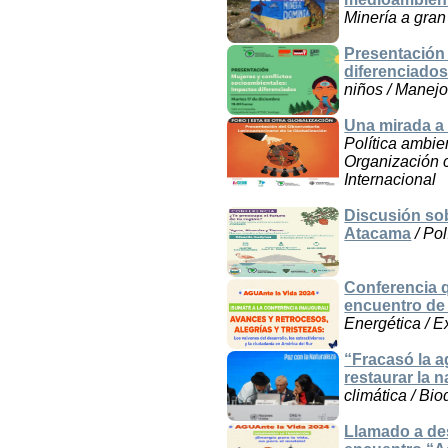
Minería a gran
Presentación 
diferenciado
niños / Manejo
Una mirada a 
Política ambie
Organización c
Internacional
Discusión sob
Atacama
/ Pol
Conferencia q
encuentro de
Energética / Ex
“Fracasó la a
restaurar la 
climática / Bio
Llamado a des