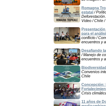
Romagna Tropi
estatal
/ Polít
Deforestación 
Video / Chile / 
Presentación 
para el anális
conflicto / Co
encuentros y a
Desafiando la
/ Manejo de co
encuentros y a
Biodiversidad
Convenios inte
Chile
Concepción: R
Fortalecimien
Crisis climátic
11 años de Do
medioambienta