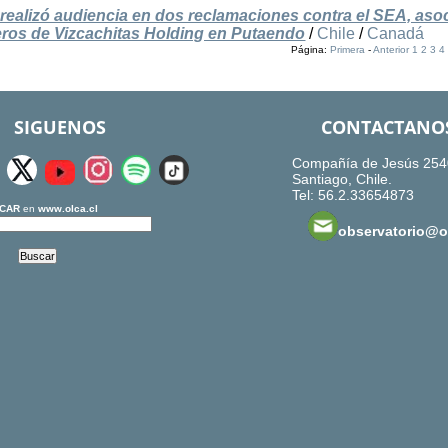
realizó audiencia en dos reclamaciones contra el SEA, aso
eros de Vizcachitas Holding en Putaendo
/
Chile
/
Canadá
Página:
Primera
-
Anterior
1
2
3
4
SIGUENOS
CONTACTANO
Compañía de Jesús 254
Santiago, Chile.
Tel: 56.2.33654873
CAR
en
www.olca.cl
observatorio@ol