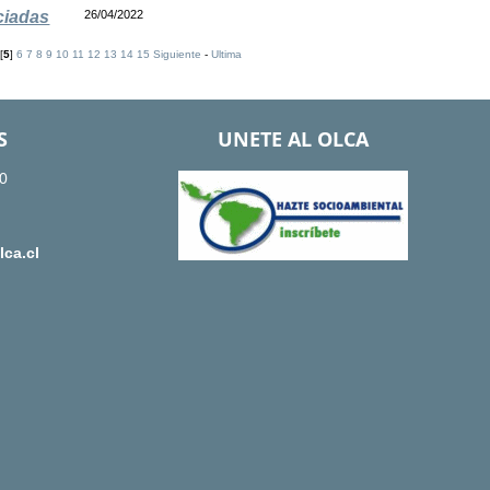
ciadas
26/04/2022
[
5
]
6
7
8
9
10
11
12
13
14
15
Siguiente
-
Ultima
S
UNETE AL OLCA
0
ca.cl