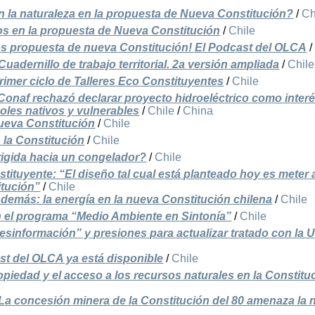
 la naturaleza en la propuesta de Nueva Constitución?
/
Ch
os en la propuesta de Nueva Constitución
/
Chile
s propuesta de nueva Constitución! El Podcast del OLCA
uadernillo de trabajo territorial. 2a versión ampliada
/
Chile
primer ciclo de Talleres Eco Constituyentes
/
Chile
Conaf rechazó declarar proyecto hidroeléctrico como inter
boles nativos y vulnerables
/
Chile
/
China
nueva Constitución
/
Chile
 la Constitución
/
Chile
rigida hacia un congelador?
/
Chile
tituyente: “El diseño tal cual está planteado hoy es meter 
itución”
/
Chile
demás: la energía en la nueva Constitución chilena
/
Chile
n el programa “Medio Ambiente en Sintonía”
/
Chile
esinformación” y presiones para actualizar tratado con la 
st del OLCA ya está disponible
/
Chile
ropiedad y el acceso a los recursos naturales en la Constitu
 La concesión minera de la Constitución del 80 amenaza la