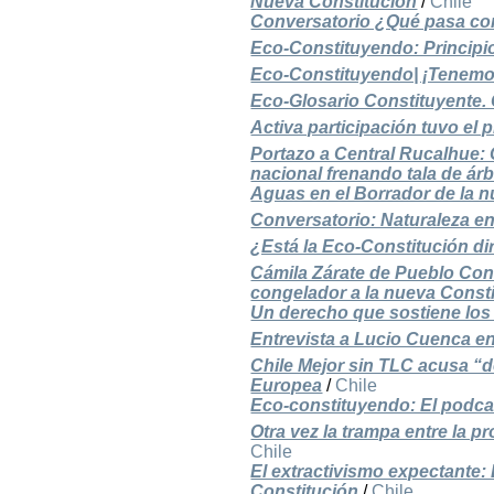
Nueva Constitución
/
Chile
Conversatorio ¿Qué pasa con
Eco-Constituyendo: Principi
Eco-Constituyendo| ¡Tenemo
Eco-Glosario Constituyente. C
Activa participación tuvo el 
Portazo a Central Rucalhue: 
nacional frenando tala de ár
Aguas en el Borrador de la 
Conversatorio: Naturaleza en
¿Está la Eco-Constitución di
Cámila Zárate de Pueblo Cons
congelador a la nueva Const
Un derecho que sostiene los 
Entrevista a Lucio Cuenca e
Chile Mejor sin TLC acusa “d
Europea
/
Chile
Eco-constituyendo: El podca
Otra vez la trampa entre la p
Chile
El extractivismo expectante:
Constitución
/
Chile