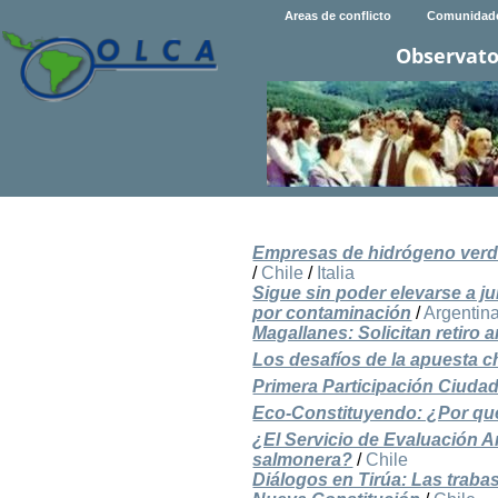
Areas de conflicto
Comunidad
Observato
Empresas de hidrógeno verde
/
Chile
/
Italia
Sigue sin poder elevarse a j
por contaminación
/
Argentin
Magallanes: Solicitan retiro
Los desafíos de la apuesta ch
Primera Participación Ciuda
Eco-Constituyendo: ¿Por qué
¿El Servicio de Evaluación A
salmonera?
/
Chile
Diálogos en Tirúa: Las traba