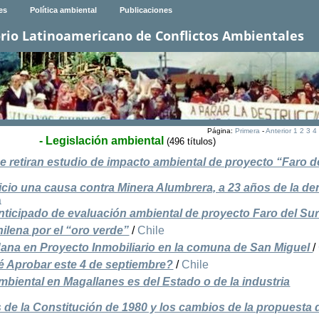
es
Política ambiental
Publicaciones
rio Latinoamericano de Conflictos Ambientales
Página:
Primera
-
Anterior
1
2
3
4
- Legislación ambiental
(496 títulos)
 retiran estudio de impacto ambiental de proyecto “Faro d
uicio una causa contra Minera Alumbrera, a 23 años de la d
a
 anticipado de evaluación ambiental de proyecto Faro del Su
ilena por el “oro verde”
/
Chile
dana en Proyecto Inmobiliario en la comuna de San Miguel
/
 Aprobar este 4 de septiembre?
/
Chile
mbiental en Magallanes es del Estado o de la industria
s de la Constitución de 1980 y los cambios de la propuesta 