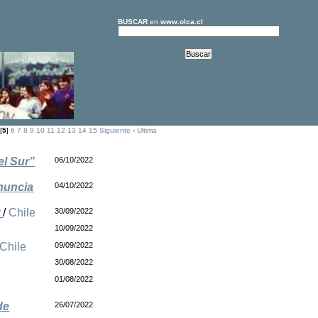
BUSCAR
en
www.olca.cl
[
5
]
6
7
8
9
10
11
12
13
14
15
Siguiente
-
Ultima
el Sur”
06/10/2022
enuncia
04/10/2022
r
/
Chile
30/09/2022
10/09/2022
Chile
09/09/2022
30/08/2022
01/08/2022
de
26/07/2022