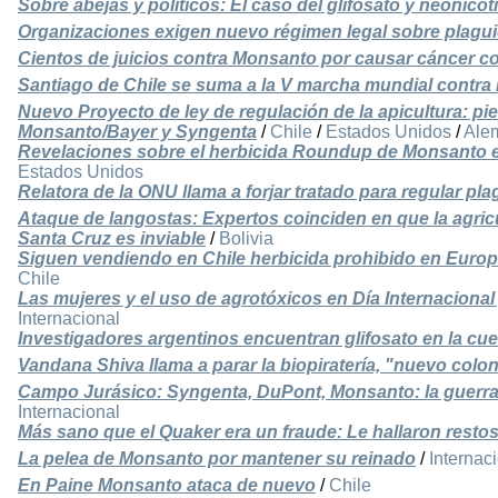
Sobre abejas y políticos: El caso del glifosato y neonicot
Organizaciones exigen nuevo régimen legal sobre plagu
Cientos de juicios contra Monsanto por causar cáncer co
Santiago de Chile se suma a la V marcha mundial contr
Nuevo Proyecto de ley de regulación de la apicultura: pi
Monsanto/Bayer y Syngenta
/
Chile
/
Estados Unidos
/
Ale
Revelaciones sobre el herbicida Roundup de Monsanto en
Estados Unidos
Relatora de la ONU llama a forjar tratado para regular pl
Ataque de langostas: Expertos coinciden en que la agricu
Santa Cruz es inviable
/
Bolivia
Siguen vendiendo en Chile herbicida prohibido en Europ
Chile
Las mujeres y el uso de agrotóxicos en Día Internaciona
Internacional
Investigadores argentinos encuentran glifosato en la cue
Vandana Shiva llama a parar la biopiratería, "nuevo colo
Campo Jurásico: Syngenta, DuPont, Monsanto: la guerra
Internacional
Más sano que el Quaker era un fraude: Le hallaron restos
La pelea de Monsanto por mantener su reinado
/
Internac
En Paine Monsanto ataca de nuevo
/
Chile