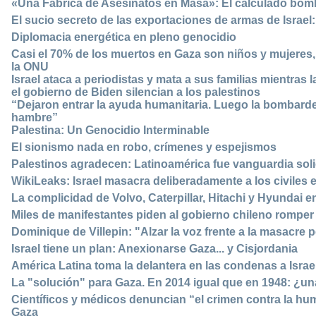
«Una Fábrica de Asesinatos en Masa»: El calculado bomb
El sucio secreto de las exportaciones de armas de Israel
Diplomacia energética en pleno genocidio
Casi el 70% de los muertos en Gaza son niños y mujeres
la ONU
Israel ataca a periodistas y mata a sus familias mientra
el gobierno de Biden silencian a los palestinos
“Dejaron entrar la ayuda humanitaria. Luego la bombard
hambre”
Palestina: Un Genocidio Interminable
El sionismo nada en robo, crímenes y espejismos
Palestinos agradecen: Latinoamérica fue vanguardia sol
WikiLeaks: Israel masacra deliberadamente a los civiles 
La complicidad de Volvo, Caterpillar, Hitachi y Hyundai 
Miles de manifestantes piden al gobierno chileno romper 
Dominique de Villepin: "Alzar la voz frente a la masacre
Israel tiene un plan: Anexionarse Gaza... y Cisjordania
América Latina toma la delantera en las condenas a Israe
La "solución" para Gaza. En 2014 igual que en 1948: ¿
Científicos y médicos denuncian “el crimen contra la h
Gaza