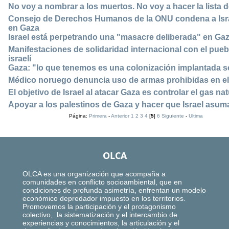
No voy a nombrar a los muertos. No voy a hacer la lista 
Consejo de Derechos Humanos de la ONU condena a Israe
en Gaza
Israel está perpetrando una "masacre deliberada" en Ga
Manifestaciones de solidaridad internacional con el puebl
israelí
Gaza: "lo que tenemos es una colonización implantada s
Médico noruego denuncia uso de armas prohibidas en el 
El objetivo de Israel al atacar Gaza es controlar el gas na
Apoyar a los palestinos de Gaza y hacer que Israel asu
Página:
Primera
-
Anterior
1
2
3
4
[
5
]
6
Siguiente
-
Ultima
OLCA
OLCA es una organización que acompaña a
comunidades en conflicto socioambiental, que en
condiciones de profunda asimetría, enfrentan un modelo
económico depredador impuesto en los territorios.
Promovemos la participación y el protagonismo
colectivo, la sistematización y el intercambio de
experiencias y conocimientos, la articulación y el