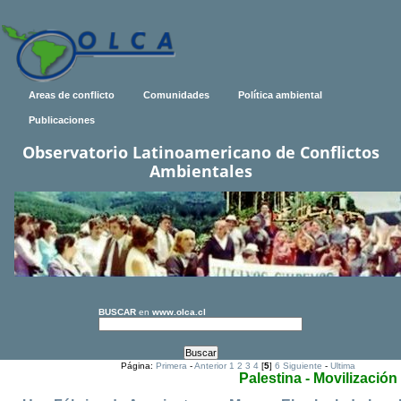
Areas de conflicto
Comunidades
Política ambiental
Publicaciones
Observatorio Latinoamericano de Conflictos
Ambientales
BUSCAR
en
www.olca.cl
Página:
Primera
-
Anterior
1
2
3
4
[
5
]
6
Siguiente
-
Ultima
Palestina - Movilización