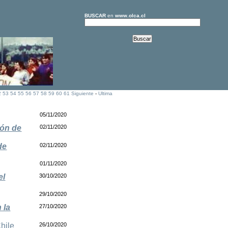
BUSCAR
en
www.olca.cl
2
53
54
55
56
57
58
59
60
61
Siguiente
-
Ultima
05/11/2020
ión de
02/11/2020
de
02/11/2020
01/11/2020
el
30/10/2020
29/10/2020
 la
27/10/2020
hile
26/10/2020