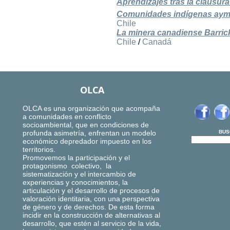
Aprendizajes tras la clausura
Comunidades indígenas ayma
Chile
La minera canadiense Barrick 
Chile
/
Canadá
OLCA
OLCA es una organización que acompaña
a comunidades en conflicto
socioambiental, que en condiciones de
profunda asimetría, enfrentan un modelo
BUS
económico depredador impuesto en los
territorios.
Promovemos la participación y el
protagonismo colectivo, la
sistematización y el intercambio de
experiencias y conocimientos, la
articulación y el desarrollo de procesos de
valoración identitaria, con una perspectiva
de género y de derechos. De esta forma
incidir en la construcción de alternativas al
desarrollo, que estén al servicio de la vida,