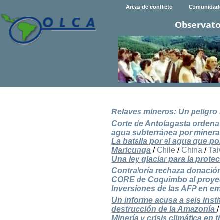
Areas de conflicto
Comunidad
Observato
Relaves mineros: Un peligro 
Corte de Antofagasta ordena 
agua subterránea por minera
La batalla por el agua que po
Maricunga
/
Chile
/
China
/
Ta
Una ley glaciar para la protec
Contraloría rechaza donación
CORE de Coquimbo al proye
Inversiones de las AFP en em
Un informe acusa a seis insti
destrucción de la Amazonía
Minería y crisis climática e