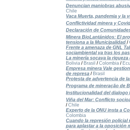
Denuncian maniobras abusiva
Chile
Vaca Muerta, pandemia y la v
Conflictividad minera y Covi
Declaración de Comunidades 
Minera BioLantánidos: El pro
tensiona a la Municipalidad
/
Frente a amenaza de GNL Tal
sociambiental va tras los pa
La minería socava la riqueza 
Bolivia
/
Brasil
/
Colombia
/
Ec
Empresa minera Vale gestion
de represa
/
Brasil
Protesta de advertencia de l
Programa de mineração de B
Institucionalidad del dialogo t
Viña del Mar: Conflicto soci
/
Chile
Experto de la ONU insta a C
Colombia
Cuando la represión policia
para aplastar a la oposición 