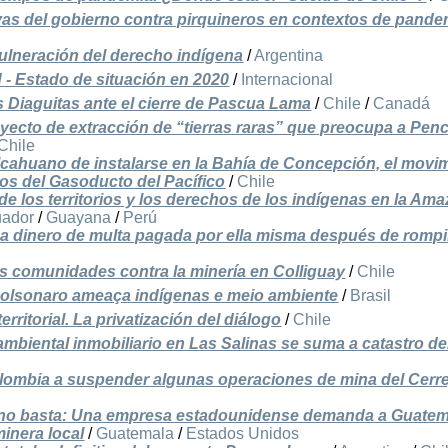
s del gobierno contra pirquineros en contextos de pande
ulneración del derecho indígena
/
Argentina
d - Estado de situación en 2020
/
Internacional
Diaguitas ante el cierre de Pascua Lama
/
Chile
/
Canadá
yecto de extracción de “tierras raras” que preocupa a Pen
Chile
cahuano de instalarse en la Bahía de Concepción, el movi
sos del Gasoducto del Pacífico
/
Chile
de los territorios y los derechos de los indígenas en la Am
uador
/
Guayana
/
Perú
a dinero de multa pagada por ella misma después de romp
as comunidades contra la minería en Colliguay
/
Chile
olsonaro ameaça indígenas e meio ambiente
/
Brasil
erritorial. La privatización del diálogo
/
Chile
oambiental inmobiliario en Las Salinas se suma a catastro d
olombia a suspender algunas operaciones de mina del Cerr
l no basta: Una empresa estadounidense demanda a Guate
minera local
/
Guatemala
/
Estados Unidos