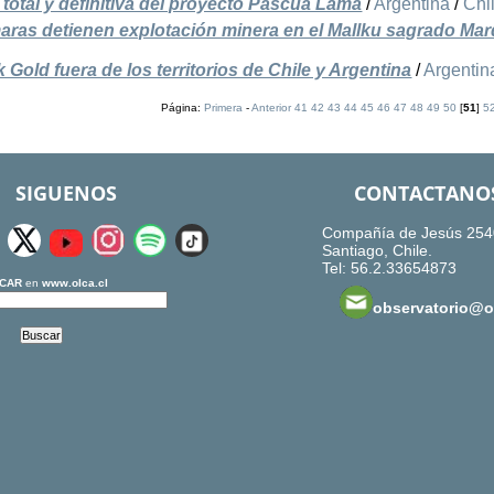
 total y definitiva del proyecto Pascua Lama
/
Argentina
/
Chi
ras detienen explotación minera en el Mallku sagrado Ma
Gold fuera de los territorios de Chile y Argentina
/
Argentin
Página:
Primera
-
Anterior
41
42
43
44
45
46
47
48
49
50
[
51
]
5
SIGUENOS
CONTACTANO
Compañía de Jesús 254
Santiago, Chile.
Tel: 56.2.33654873
CAR
en
www.olca.cl
observatorio@ol