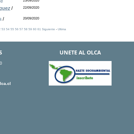
le
23/09/2020
rquez
/
22/09/2020
a
/
20/09/2020
2
53
54
55
56
57
58
59
60
61
Siguiente
-
Ultima
S
UNETE AL OLCA
0
ca.cl