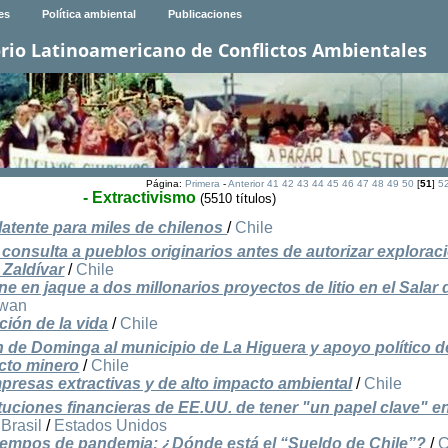
es
Política ambiental
Publicaciones
rio Latinoamericano de Conflictos Ambientales
Página:
Primera
-
Anterior
41
42
43
44
45
46
47
48
49
50
[
51
]
5
- Extractivismo
(5510 títulos)
latente para miles de chilenos
/
Chile
consulta a pueblos originarios antes de autorizar explorac
 Zaldívar
/
Chile
ne en jaque a dos millonarios proyectos de litio en el Salar 
iwan
ción de la vida
/
Chile
 de Dominga al municipio de La Higuera y apoyo político d
cto minero
/
Chile
presas extractivas y de alto impacto ambiental
/
Chile
tuciones financieras de EE.UU. de tener "un papel clave" en
/
Brasil
/
Estados Unidos
n tiempos de pandemia: ¿Dónde está el “Sueldo de Chile”?
/
C