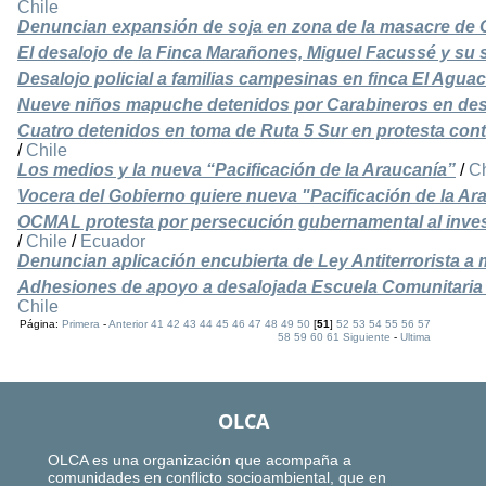
Chile
Denuncian expansión de soja en zona de la masacre de
El desalojo de la Finca Marañones, Miguel Facussé y su
Desalojo policial a familias campesinas en finca El Aguac
Nueve niños mapuche detenidos por Carabineros en des
Cuatro detenidos en toma de Ruta 5 Sur en protesta cont
/
Chile
Los medios y la nueva “Pacificación de la Araucanía”
/
Ch
Vocera del Gobierno quiere nueva "Pacificación de la Ar
OCMAL protesta por persecución gubernamental al investi
/
Chile
/
Ecuador
Denuncian aplicación encubierta de Ley Antiterrorista
Adhesiones de apoyo a desalojada Escuela Comunitaria 
Chile
Página:
Primera
-
Anterior
41
42
43
44
45
46
47
48
49
50
[
51
]
52
53
54
55
56
57
58
59
60
61
Siguiente
-
Ultima
OLCA
OLCA es una organización que acompaña a
comunidades en conflicto socioambiental, que en