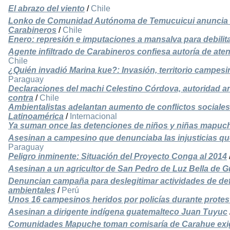
El abrazo del viento
/
Chile
Lonko de Comunidad Autónoma de Temucuicui anuncia de
Carabineros
/
Chile
Enero: represión e imputaciones a mansalva para debilit
Agente infiltrado de Carabineros confiesa autoría de ate
Chile
¿Quién invadió Marina kue?: Invasión, territorio campesin
Paraguay
Declaraciones del machi Celestino Córdova, autoridad an
contra
/
Chile
Ambientalistas adelantan aumento de conflictos sociale
Latinoamérica
/
Internacional
Ya suman once las detenciones de niños y niñas mapuc
Asesinan a campesino que denunciaba las injusticias que
Paraguay
Peligro inminente: Situación del Proyecto Conga al 2014
Asesinan a un agricultor de San Pedro de Luz Bella de G
Denuncian campaña para deslegitimar actividades de d
ambientales
/
Perú
Unos 16 campesinos heridos por policías durante protest
Asesinan a dirigente indígena guatemalteco Juan Tuyuc
Comunidades Mapuche toman comisaría de Carahue exig