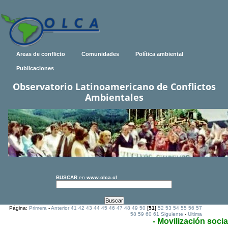
Areas de conflicto
Comunidades
Política ambiental
Publicaciones
Observatorio Latinoamericano de Conflictos
Ambientales
BUSCAR
en
www.olca.cl
Página:
Primera
-
Anterior
41
42
43
44
45
46
47
48
49
50
[
51
]
52
53
54
55
56
57
58
59
60
61
Siguiente
-
Ultima
- Movilización socia