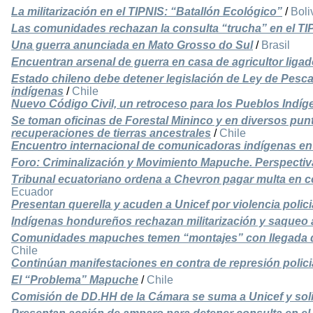
La militarización en el TIPNIS: “Batallón Ecológico”
/
Boli
Las comunidades rechazan la consulta “trucha” en el TI
Una guerra anunciada en Mato Grosso do Sul
/
Brasil
Encuentran arsenal de guerra en casa de agricultor ligad
Estado chileno debe detener legislación de Ley de Pesca
indígenas
/
Chile
Nuevo Código Civil, un retroceso para los Pueblos Indíg
Se toman oficinas de Forestal Mininco y en diversos punt
recuperaciones de tierras ancestrales
/
Chile
Encuentro internacional de comunicadoras indígenas e
Foro: Criminalización y Movimiento Mapuche. Perspecti
Tribunal ecuatoriano ordena a Chevron pagar multa en 
Ecuador
Presentan querella y acuden a Unicef por violencia poli
Indígenas hondureños rechazan militarización y saqueo 
Comunidades mapuches temen “montajes” con llegada de
Chile
Continúan manifestaciones en contra de represión polici
El “Problema” Mapuche
/
Chile
Comisión de DD.HH de la Cámara se suma a Unicef y soli