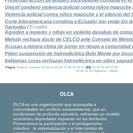
Presentan acción de amparo para detener consulta en el
Unicef condenó violencia policial contra niños mapuche
Violencia policial contra niños mapuche y el silencio de
Corte Interamericana condena a Ecuador por violar los 
Sarayaku
/
Ecuador
Agreden a mujeres y niñas en violento desalojo de co
Mehuín rechaza ducto de CELCO ante Consejo de Minist
Acusan a minera china de poner en riesgo a comunidad 
Piden suspensión de hidroeléctrica Belo Monte por incu
Indígenas coras rechazan hidroeléctrica en sitios sagrad
Página:
Primera
-
Anterior
42
43
44
45
46
47
48
49
50
51
[
52
]
53
54
55
56
57
58
59
60
61
62
Siguiente
-
Ultima
OLCA
OLCA es una organización que acompaña a
comunidades en conflicto socioambiental, que en
condiciones de profunda asimetría, enfrentan un modelo
económico depredador impuesto en los territorios.
Promovemos la participación y el protagonismo
colectivo, la sistematización y el intercambio de