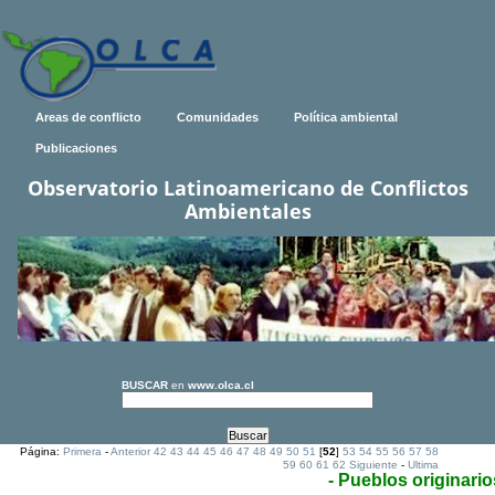
Areas de conflicto
Comunidades
Política ambiental
Publicaciones
Observatorio Latinoamericano de Conflictos
Ambientales
BUSCAR
en
www.olca.cl
Página:
Primera
-
Anterior
42
43
44
45
46
47
48
49
50
51
[
52
]
53
54
55
56
57
58
59
60
61
62
Siguiente
-
Ultima
- Pueblos originario