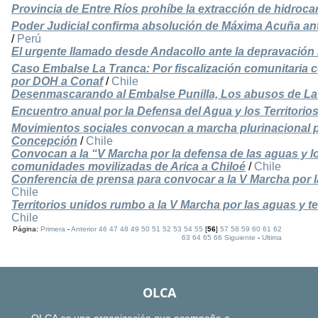
Provincia de Entre Ríos prohíbe la extracción de hidroca
Poder Judicial confirma absolución de Máxima Acuña a
/
Perú
El urgente llamado desde Andacollo ante la depravación
Caso Embalse La Tranca: Por fiscalización comunitaria 
por DOH a Conaf
/
Chile
Desenmascarando al Embalse Punilla, Los abusos de La
Encuentro anual por la Defensa del Agua y los Territorio
Movimientos sociales convocan a marcha plurinacional por
Concepción
/
Chile
Convocan a la “V Marcha por la defensa de las aguas y los
comunidades movilizadas de Arica a Chiloé
/
Chile
Conferencia de prensa para convocar a la V Marcha por la
Chile
Territorios unidos rumbo a la V Marcha por las aguas y te
Chile
Página:
Primera
-
Anterior
46
47
48
49
50
51
52
53
54
55
[
56
]
57
58
59
60
61
62
63
64
65
66
Siguiente
-
Ultima
OLCA