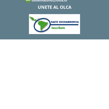
observatorio@olca.cl
UNETE AL OLCA