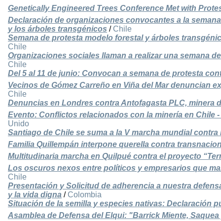
Genetically Engineered Trees Conference Met with Protes
Declaración de organizaciones convocantes a la semana d
y los árboles transgénicos
/
Chile
Semana de protesta modelo forestal y árboles transgéni
Chile
Organizaciones sociales llaman a realizar una semana de 
Chile
Del 5 al 11 de junio: Convocan a semana de protesta cont
Vecinos de Gómez Carreño en Viña del Mar denuncian ex
Chile
Denuncias en Londres contra Antofagasta PLC, minera de
Evento: Conflictos relacionados con la minería en Chile -
Unido
Santiago de Chile se suma a la V marcha mundial contr
Familia Quillempán interpone querella contra transnacio
Multitudinaria marcha en Quilpué contra el proyecto “Te
Los oscuros nexos entre políticos y empresarios que ma
Chile
Presentación y Solicitud de adherencia a nuestra defensa
y la vida digna
/
Colombia
Situación de la semilla y especies nativas: Declaración p
Asamblea de Defensa del Elqui: "Barrick Miente, Saquea