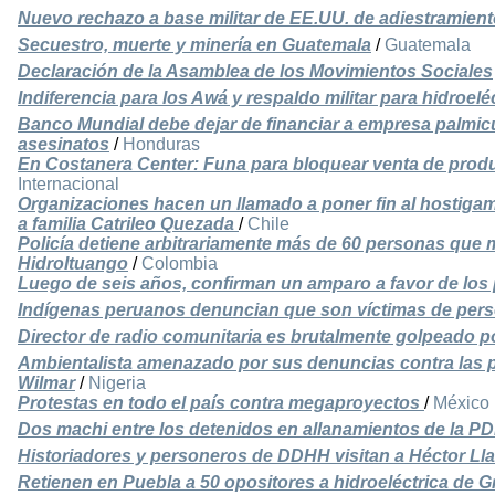
Nuevo rechazo a base militar de EE.UU. de adiestramient
Secuestro, muerte y minería en Guatemala
/
Guatemala
Declaración de la Asamblea de los Movimientos Sociales
Indiferencia para los Awá y respaldo militar para hidroel
Banco Mundial debe dejar de financiar a empresa palmic
asesinatos
/
Honduras
En Costanera Center: Funa para bloquear venta de produ
Internacional
Organizaciones hacen un llamado a poner fin al hostigami
a familia Catrileo Quezada
/
Chile
Policía detiene arbitrariamente más de 60 personas que 
HidroItuango
/
Colombia
Luego de seis años, confirman un amparo a favor de los
Indígenas peruanos denuncian que son víctimas de pers
Director de radio comunitaria es brutalmente golpeado po
Ambientalista amenazado por sus denuncias contra las p
Wilmar
/
Nigeria
Protestas en todo el país contra megaproyectos
/
México
Dos machi entre los detenidos en allanamientos de la PD
Historiadores y personeros de DDHH visitan a Héctor Lla
Retienen en Puebla a 50 opositores a hidroeléctrica de 