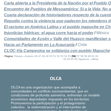
Carta abierta a la Presidenta de la Nación por el Pueblo
Encuentro de Pueblos de Mesoamérica: Si a la Vida, No a 
Cuarta declaración de historiadores respecto de la cue
Repudio contra la violencia que padecen los miembros 
El racismo en América Latina y el pueblo mapuche en Ch
Injusticias hídricas: el agua corre hacia el poder
/
México
Comunidades de Aysén y Valle del Huasco manifiestan 
Hacia un Parlamento en La Araucanía
/
Chile
CLOC-Vía Campesina se solidariza con pueblo Mapuche
Página:
Primera
-
Anterior
46
47
48
49
50
51
52
53
54
55
[
56
]
57
58
59
60
61
62
63
64
65
66
Siguiente
-
Ultima
OLCA
OLCA es una organización que acompaña a
comunidades en conflicto socioambiental, que en
condiciones de profunda asimetría, enfrentan un modelo
económico depredador impuesto en los territorios.
Promovemos la participación y el protagonismo
colectivo, la sistematización y el intercambio de