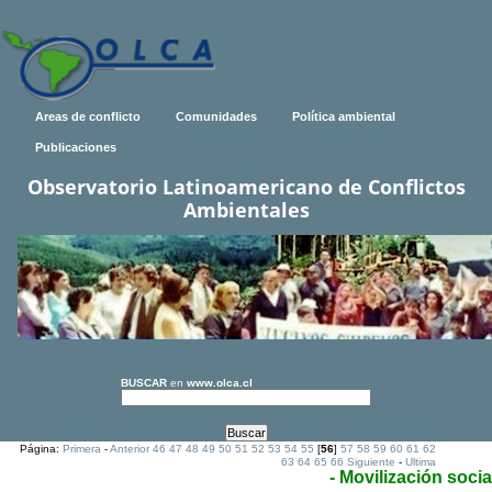
Areas de conflicto
Comunidades
Política ambiental
Publicaciones
Observatorio Latinoamericano de Conflictos
Ambientales
BUSCAR
en
www.olca.cl
Página:
Primera
-
Anterior
46
47
48
49
50
51
52
53
54
55
[
56
]
57
58
59
60
61
62
63
64
65
66
Siguiente
-
Ultima
- Movilización socia