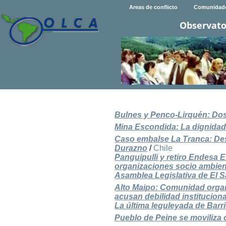
Areas de conflicto
Comunidad
Observato
Bulnes y Penco-Lirquén: D
Mina Escondida: La dignidad
Caso embalse La Tranca: Des
Durazno
/
Chile
Panguipulli y retiro Endesa 
organizaciones socio ambienta
Asamblea Legislativa de El S
Alto Maipo: Comunidad organ
acusan debilidad instituciona
La última leguleyada de Bar
Pueblo de Peine se moviliza