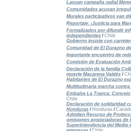
Lanzan campaña radial Memo
Comunidades acusan irregula
Murales participativos van di
Reportaje: ¡Justicia para Ma
Formalizados por difundir in
independientes
/
Chile
Gobierno insiste con carreter
Comunidad de El Durazno den
Importante encuentro de rede
Comisión de Evaluación Amb
Declaración de la familia Co
muerte Macarena Valdés
/
Ch
Habitantes de El Durazno ex
Multitudinaria marcha contra
Embalse La Tranca: Concejo
Chile
Declaración de solidaridad 
Honduras
/
Honduras
/
Canad
Admiten Recurso de Protecció
omisiones propiciadoras de 
Superintendencia del Medio 
empresas
/
Chile