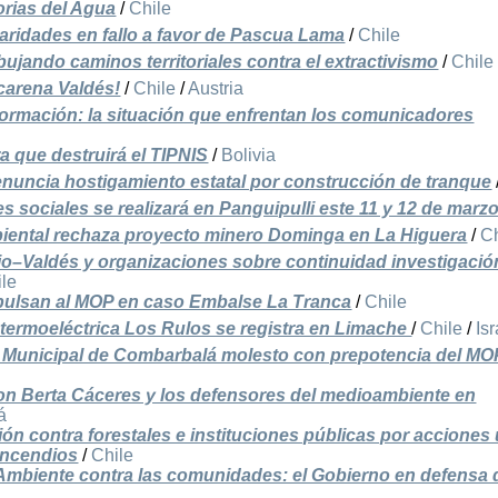
rias del Agua
/
Chile
ridades en fallo a favor de Pascua Lama
/
Chile
bujando caminos territoriales contra el extractivismo
/
Chile
rcarena Valdés!
/
Chile
/
Austria
formación: la situación que enfrentan los comunicadores
a que destruirá el TIPNIS
/
Bolivia
uncia hostigamiento estatal por construcción de tranque
s sociales se realizará en Panguipulli este 11 y 12 de marz
iental rechaza proyecto minero Dominga en La Higuera
/
Ch
llio–Valdés y organizaciones sobre continuidad investigació
ile
pulsan al MOP en caso Embalse La Tranca
/
Chile
 termoeléctrica Los Rulos se registra en Limache
/
Chile
/
Isr
 Municipal de Combarbalá molesto con prepotencia del MO
con Berta Cáceres y los defensores del medioambiente en
á
n contra forestales e instituciones públicas por acciones 
incendios
/
Chile
Ambiente contra las comunidades: el Gobierno en defensa 