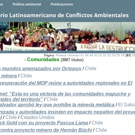
es
Política ambiental
Publicaciones
rio Latinoamericano de Conflictos Ambientales
Página:
Primera
-
Anterior
47
48
49
50
51
52
53
54
55
56
[
57
]
5
- Comunidades
(3887 títulos)
os mundos amenazados por Octopus
/
Chile
 minera
/
Chile
esperación del MOP reúne a autoridades regionales en El
Enel: “Esta es una victoria de las comunidades mapuche y
les del territorio”
/
Chile
alvador aprobó ley que prohíbe la minería metálica
/
El Salv
izada y autoridades insisten en impacto negativo del proy
l
/
Chile
/
Estados Unidos
rick Gold con su proyecto Pascua Lama
/
Chile
 contra proyecto minero de Hernán Büchi
/
Chile