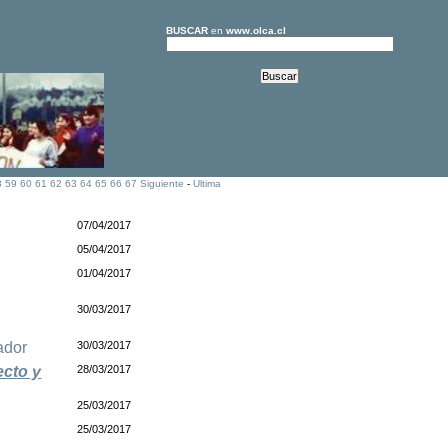
BUSCAR
en
www.olca.cl
8
59
60
61
62
63
64
65
66
67
Siguiente
-
Ultima
07/04/2017
05/04/2017
01/04/2017
30/03/2017
ador
30/03/2017
ecto y
28/03/2017
25/03/2017
25/03/2017