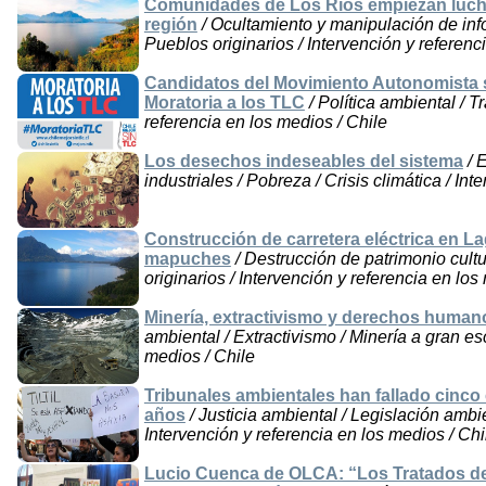
Comunidades de Los Ríos empiezan lucha 
región
/ Ocultamiento y manipulación de inf
Pueblos originarios / Intervención y referenc
Candidatos del Movimiento Autonomista
Moratoria a los TLC
/ Política ambiental / T
referencia en los medios / Chile
Los desechos indeseables del sistema
/ 
industriales / Pobreza / Crisis climática / In
Construcción de carretera eléctrica en
mapuches
/ Destrucción de patrimonio cultu
originarios / Intervención y referencia en los
Minería, extractivismo y derechos human
ambiental / Extractivismo / Minería a gran esc
medios / Chile
Tribunales ambientales han fallado cinco
años
/ Justicia ambiental / Legislación amb
Intervención y referencia en los medios / Chi
Lucio Cuenca de OLCA: “Los Tratados de