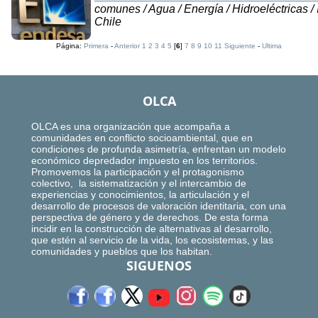
comunes / Agua / Energía / Hidroeléctricas / 
Chile
Página:
Primera
-
Anterior
1
2
3
4
5
[
6
]
7
8
9
10
11
Siguiente
-
Ultima
OLCA
OLCA es una organización que acompaña a
comunidades en conflicto socioambiental, que en
condiciones de profunda asimetría, enfrentan un modelo
económico depredador impuesto en los territorios.
Promovemos la participación y el protagonismo
colectivo, la sistematización y el intercambio de
experiencias y conocimientos, la articulación y el
desarrollo de procesos de valoración identitaria, con una
perspectiva de género y de derechos. De esta forma
incidir en la construcción de alternativas al desarrollo,
que estén al servicio de la vida, los ecosistemas, y las
comunidades y pueblos que los habitan.
SIGUENOS