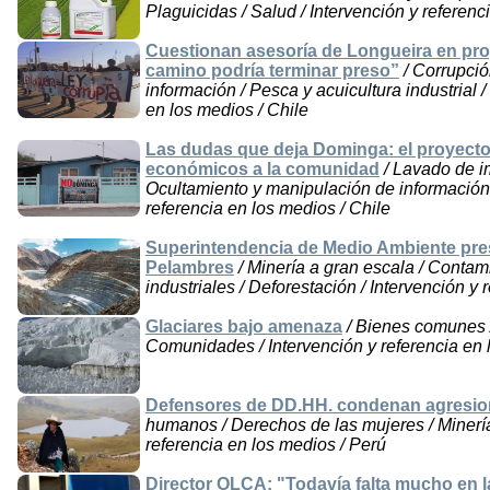
Plaguicidas / Salud / Intervención y referenc
Cuestionan asesoría de Longueira en proy
camino podría terminar preso”
/ Corrupció
información / Pesca y acuicultura industrial /
en los medios / Chile
Las dudas que deja Dominga: el proyect
económicos a la comunidad
/ Lavado de i
Ocultamiento y manipulación de información /
referencia en los medios / Chile
Superintendencia de Medio Ambiente pre
Pelambres
/ Minería a gran escala / Conta
industriales / Deforestación / Intervención y 
Glaciares bajo amenaza
/ Bienes comunes / 
Comunidades / Intervención y referencia en 
Defensores de DD.HH. condenan agresion
humanos / Derechos de las mujeres / Minería
referencia en los medios / Perú
Director OLCA: "Todavía falta mucho en la