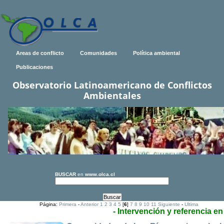
Areas de conflicto
Comunidades
Política ambiental
Publicaciones
Observatorio Latinoamericano de Conflictos
Ambientales
BUSCAR
en
www.olca.cl
Página:
Primera
-
Anterior
1
2
3
4
5
[
6
]
7
8
9
10
11
Siguiente
-
Ultima
- Intervención y referencia e