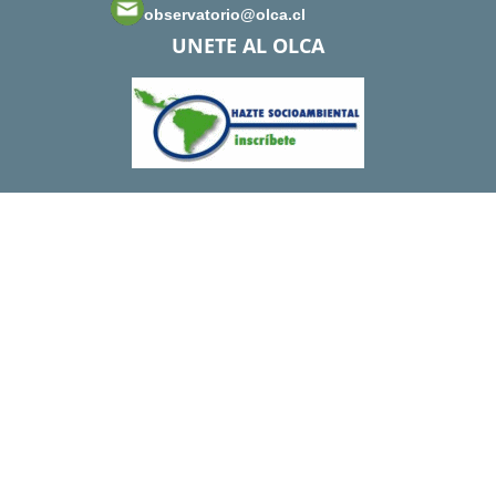
observatorio@olca.cl
UNETE AL OLCA