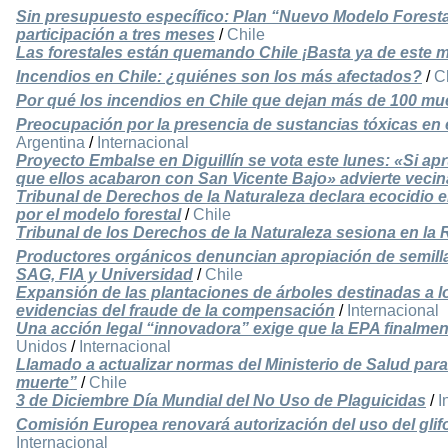
Sin presupuesto específico: Plan “Nuevo Modelo Forestal
participación a tres meses
/
Chile
Las forestales están quemando Chile ¡Basta ya de este m
Incendios en Chile: ¿quiénes son los más afectados?
/
C
Por qué los incendios en Chile que dejan más de 100 mue
Preocupación por la presencia de sustancias tóxicas en
Argentina
/
Internacional
Proyecto Embalse en Diguillín se vota este lunes: «Si apr
que ellos acabaron con San Vicente Bajo» advierte vecin
Tribunal de Derechos de la Naturaleza declara ecocidio 
por el modelo forestal
/
Chile
Tribunal de los Derechos de la Naturaleza sesiona en la 
Productores orgánicos denuncian apropiación de semilla
SAG, FIA y Universidad
/
Chile
Expansión de las plantaciones de árboles destinadas a
evidencias del fraude de la compensación
/
Internacional
Una acción legal “innovadora” exige que la EPA finalment
Unidos
/
Internacional
Llamado a actualizar normas del Ministerio de Salud para
muerte”
/
Chile
3 de Diciembre Día Mundial del No Uso de Plaguicidas
/
I
Comisión Europea renovará autorización del uso del glif
Internacional