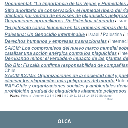
Documental: “La Importancia de las Vegas y Humedales 
Sitio prioritario de conservación, el humedal ribera del 
afectado por vertido de envases de plaguicidas peligros
Ocupaciones agromilitares: De Palestina al mundo
/
Israe
“El glifosato causa leucemia en las primeras etapas de la
Palestina: Un Genocidio Interminable
/
Israel
/
Palestina
/
I
Derechos humanos y empresas trasnacionales
/
Internac
SAICM: Los compromisos del nuevo marco mundial sobr
catalizar una acción enérgica contra los plaguicidas
/
Int
Derribando mitos: el verdadero impacto de las plantas d
Bío Bío: Fiscalía confirma responsabilidad de compañías 
Chile
SAICM ICCM5: Organizaciones de la sociedad civil y pueb
eliminar los plaguicidas más peligrosos del mundo
/
Inte
RAP-Chile y organizaciones sociales y ambientales de
prohibición gradual de plaguicidas altamente peligrosos
Página:
Primera
-
Anterior
1
2
3
4
5
[
6
]
7
8
9
10
11
12
13
14
15
16
Siguiente
-
Ultima
OLCA