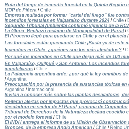
Ruta del fuego de incendio forestal en la Quinta Región 
MOP de Piñera
/
Chile
Empresa multada por formar “cartel del fuego” fue contr
incendios forestales en Valparaíso durante 2024
/
Chile
/
Segundo Tribunal Ambiental confirmó vigencia de la RCA
La Gloria: Rechazó reclamo de Municipalidad de Parral
/
El Piroceno llegó para quedarse en Chile y en el planeta
Las forestales están quemando Chile ¡Basta ya de este m
Incendios en Chile: ¿quiénes son los más afectados?
/
C
Por qué los incendios en Chile que dejan más de 100 mue
En Valparaíso, Quilpué y San Antonio: Los incendios for
inmobiliarios
/
Chile
La Patagonia argentina arde: ¿por qué la ley ómnibus de 
/
Argentina
Preocupación por la presencia de sustancias tóxicas en
Argentina
/
Internacional
Invitan a conocer más sobre las plantas desaladoras, des
Reiteran alertas por impactos que provocará construcci
desaladora en sector de El Panul, comuna de Coquimbo
Tribunal de Derechos de la Naturaleza declara ecocidio 
por el modelo forestal
/
Chile
El INDH entrega el informe de su Misión de Observación 
Bronces, de la empresa Anglo American
/
Chile
/
Reino Un