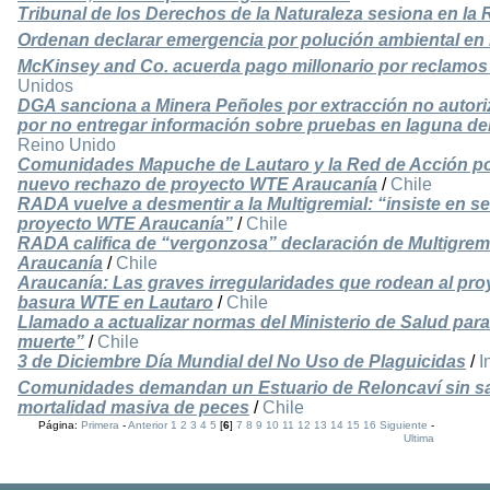
Tribunal de los Derechos de la Naturaleza sesiona en la 
Ordenan declarar emergencia por polución ambiental en
McKinsey and Co. acuerda pago millonario por reclamos 
Unidos
DGA sanciona a Minera Peñoles por extracción no autori
por no entregar información sobre pruebas en laguna de
Reino Unido
Comunidades Mapuche de Lautaro y la Red de Acción po
nuevo rechazo de proyecto WTE Araucanía
/
Chile
RADA vuelve a desmentir a la Multigremial: “insiste en s
proyecto WTE Araucanía”
/
Chile
RADA califica de “vergonzosa” declaración de Multigrem
Araucanía
/
Chile
Araucanía: Las graves irregularidades que rodean al pro
basura WTE en Lautaro
/
Chile
Llamado a actualizar normas del Ministerio de Salud para
muerte”
/
Chile
3 de Diciembre Día Mundial del No Uso de Plaguicidas
/
I
Comunidades demandan un Estuario de Reloncaví sin s
mortalidad masiva de peces
/
Chile
Página:
Primera
-
Anterior
1
2
3
4
5
[
6
]
7
8
9
10
11
12
13
14
15
16
Siguiente
-
Ultima