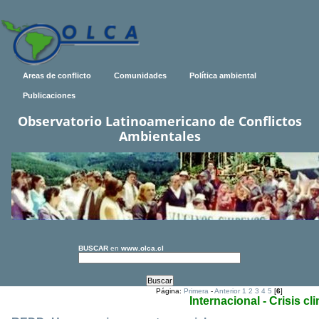
Areas de conflicto
Comunidades
Política ambiental
Publicaciones
Observatorio Latinoamericano de Conflictos
Ambientales
BUSCAR
en
www.olca.cl
Página:
Primera
-
Anterior
1
2
3
4
5
[
6
]
Internacional - Crisis cl