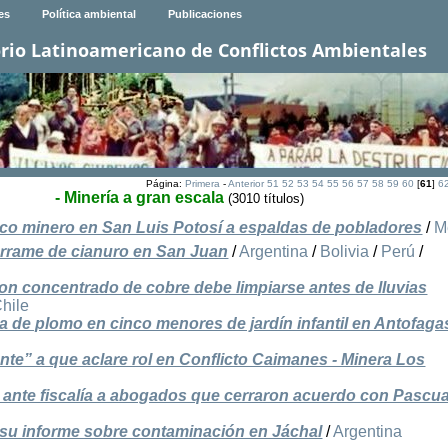
es
Política ambiental
Publicaciones
rio Latinoamericano de Conflictos Ambientales
Página:
Primera
-
Anterior
51
52
53
54
55
56
57
58
59
60
[
61
]
6
- Minería a gran escala
(3010 títulos)
ico minero en San Luis Potosí a espaldas de pobladores
/
M
errame de cianuro en San Juan
/
Argentina
/
Bolivia
/
Perú
/
on concentrado de cobre debe limpiarse antes de lluvias
hile
 de plomo en cinco menores de jardín infantil en Antofaga
te” a que aclare rol en Conflicto Caimanes - Minera Los
 ante fiscalía a abogados que cerraron acuerdo con Pasc
 su informe sobre contaminación en Jáchal
/
Argentina