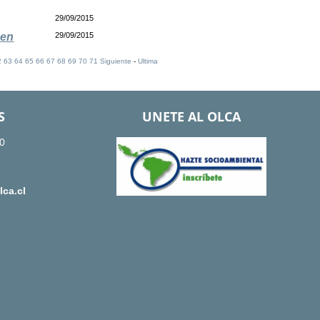
29/09/2015
 en
29/09/2015
2
63
64
65
66
67
68
69
70
71
Siguiente
-
Ultima
S
UNETE AL OLCA
0
ca.cl