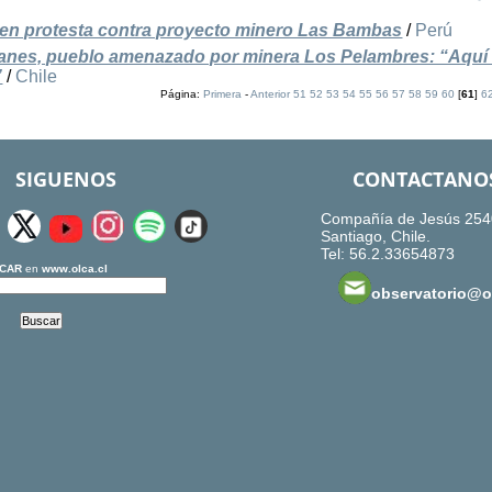
 en protesta contra proyecto minero Las Bambas
/
Perú
aimanes, pueblo amenazado por minera Los Pelambres: “Aquí
”
/
Chile
Página:
Primera
-
Anterior
51
52
53
54
55
56
57
58
59
60
[
61
]
6
SIGUENOS
CONTACTANO
Compañía de Jesús 254
Santiago, Chile.
Tel: 56.2.33654873
CAR
en
www.olca.cl
observatorio@ol