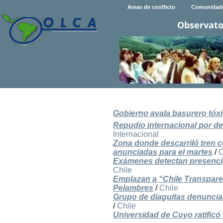
Areas de conflicto
Comunidad
Observato
Gobierno avala basurero tóx
Repudio internacional por d
Internacional
Zona donde descarriló tren c
anunciadas para el martes
/
C
Exámenes detectan presencia
Chile
Emplazan a “Chile Transparen
Pelambres
/
Chile
Grupo de diaguitas denuncia
/
Chile
Universidad de Cuyo ratificó