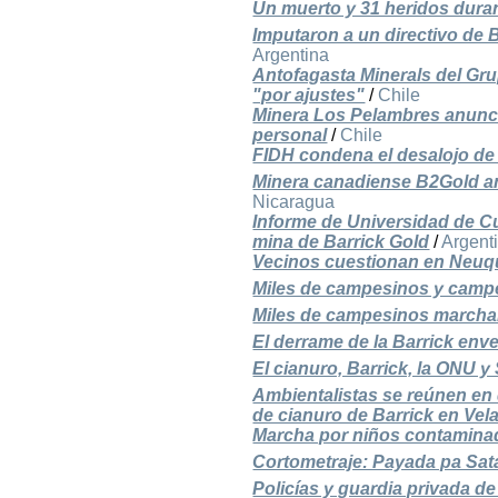
Un muerto y 31 heridos dura
Imputaron a un directivo de 
Argentina
Antofagasta Minerals del Gru
"por ajustes"
/
Chile
Minera Los Pelambres anunci
personal
/
Chile
FIDH condena el desalojo de
Minera canadiense B2Gold anu
Nicaragua
Informe de Universidad de C
mina de Barrick Gold
/
Argent
Vecinos cuestionan en Neuqu
Miles de campesinos y campe
Miles de campesinos marchan 
El derrame de la Barrick env
El cianuro, Barrick, la ONU y
Ambientalistas se reúnen en
de cianuro de Barrick en Vel
Marcha por niños contaminad
Cortometraje: Payada pa Sat
Policías y guardia privada 