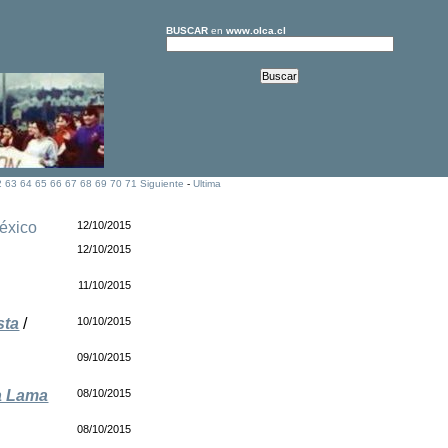
BUSCAR
en
www.olca.cl
2
63
64
65
66
67
68
69
70
71
Siguiente
-
Ultima
éxico
12/10/2015
12/10/2015
11/10/2015
sta
/
10/10/2015
09/10/2015
ua Lama
08/10/2015
08/10/2015