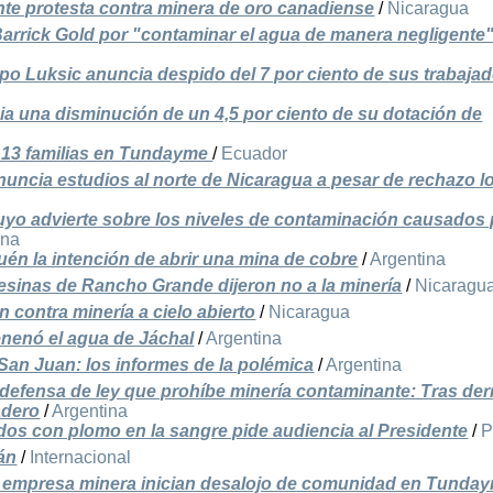
nte protesta contra minera de oro canadiense
/
Nicaragua
Barrick Gold por "contaminar el agua de manera negligente
po Luksic anuncia despido del 7 por ciento de sus trabaja
a una disminución de un 4,5 por ciento de su dotación de
 13 familias en Tundayme
/
Ecuador
ncia estudios al norte de Nicaragua a pesar de rechazo l
uyo advierte sobre los niveles de contaminación causados 
ina
én la intención de abrir una mina de cobre
/
Argentina
sinas de Rancho Grande dijeron no a la minería
/
Nicaragu
contra minería a cielo abierto
/
Nicaragua
enenó el agua de Jáchal
/
Argentina
 San Juan: los informes de la polémica
/
Argentina
 defensa de ley que prohíbe minería contaminante: Tras de
adero
/
Argentina
os con plomo en la sangre pide audiencia al Presidente
/
P
án
/
Internacional
de empresa minera inician desalojo de comunidad en Tunda