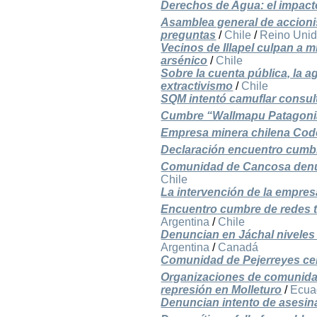
Derechos de Agua: el impact
Asamblea general de accioni
preguntas
/
Chile
/
Reino Uni
Vecinos de Illapel culpan a
arsénico
/
Chile
Sobre la cuenta pública, la a
extractivismo
/
Chile
SQM intentó camuflar consul
Cumbre “Wallmapu Patagonia
Empresa minera chilena Code
Declaración encuentro cumb
Comunidad de Cancosa denunc
Chile
La intervención de la empre
Encuentro cumbre de redes te
Argentina
/
Chile
Denuncian en Jáchal niveles 
Argentina
/
Canadá
Comunidad de Pejerreyes cel
Organizaciones de comunidade
represión en Molleturo
/
Ecua
Denuncian intento de asesi