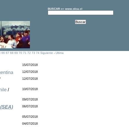
BUSCAR
en
www.olca.cl
5
66
67
68
69
70
71
72
73
74
Siguiente
-
Ultima
15/07/2018
gentina
12/07/2018
/
12/07/2018
hile
/
10/07/2018
09/07/2018
 (SEA)
06/07/2018
05/07/2018
04/07/2018