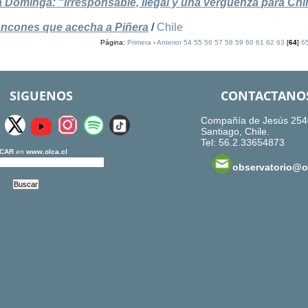
e a Dominga: “Irresponsable, ilegal y una vergüenza para Chi
ancones que acecha a Piñera
/
Chile
Página:
Primera
-
Anterior
54
55
56
57
58
59
60
61
62
63
[
64
]
6
SIGUENOS
CONTACTANO
Compañía de Jesús 254
Santiago, Chile.
Tel: 56.2.33654873
CAR
en
www.olca.cl
observatorio@ol