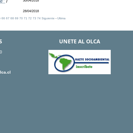
le”
/
30/04/2018
28/04/2018
5
66
67
68
69
70
71
72
73
74
Siguiente
-
Ultima
S
UNETE AL OLCA
0
ca.cl