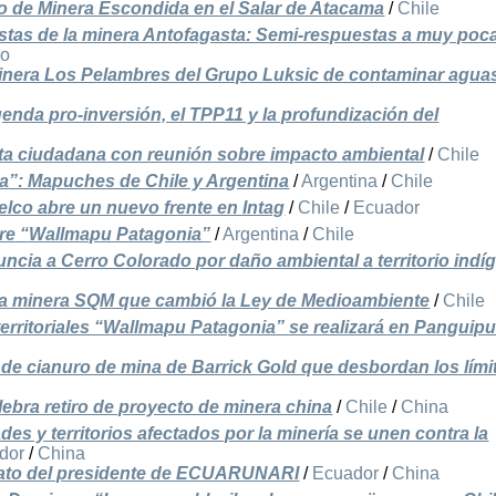
o de Minera Escondida en el Salar de Atacama
/
Chile
stas de la minera Antofagasta: Semi-respuestas a muy poc
do
 minera Los Pelambres del Grupo Luksic de contaminar agua
genda pro-inversión, el TPP11 y la profundización del
ta ciudadana con reunión sobre impacto ambiental
/
Chile
”: Mapuches de Chile y Argentina
/
Argentina
/
Chile
lco abre un nuevo frente en Intag
/
Chile
/
Ecuador
re “Wallmapu Patagonia”
/
Argentina
/
Chile
ia a Cerro Colorado por daño ambiental a territorio indí
sa minera SQM que cambió la Ley de Medioambiente
/
Chile
rritoriales “Wallmapu Patagonia” se realizará en Panguipul
de cianuro de mina de Barrick Gold que desbordan los lími
ebra retiro de proyecto de minera china
/
Chile
/
China
s y territorios afectados por la minería se unen contra la
dor
/
China
nato del presidente de ECUARUNARI
/
Ecuador
/
China