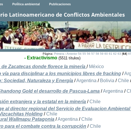
es
Política ambiental
Publicaciones
rio Latinoamericano de Conflictos Ambientales
Página:
Primera
-
Anterior
54
55
56
57
58
59
60
61
62
63
[
64
]
6
- Extractivismo
(5511 títulos)
 de Zacatecas donde florece la minería
/
México
vía para disciplinar a los municipios libres de fracking
/
Ar
: Sociedad, Naturaleza y Energía
/
Argentina
/
Bolivia
/
Chile
 Shandong Gold el desarrollo de Pascua-Lama
/
Argentina
/
C
sión extranjera y la estatal en la minería
/
Chile
al director regional del Servicio de Evaluacion Ambiental
 Vizcachitas Holding
/
Chile
tural Wallmapu Patagonia
/
Argentina
/
Chile
o para el combate contra la corrupción
/
Chile