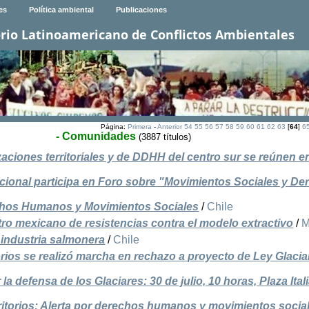
es
Política ambiental
Publicaciones
rio Latinoamericano de Conflictos Ambientales
Página:
Primera
-
Anterior
54
55
56
57
58
59
60
61
62
63
[
64
]
6
- Comunidades
(3887 títulos)
ciones territoriales y de DDHH del centro sur se reúnen e
acional participa en Foro sobre "Movimientos Sociales y D
echos Humanos y Movimientos Sociales
/
Chile
tro mexicano de resistencias contra el modelo extractivo
/
M
a industria salmonera
/
Chile
orios se realizó marcha en rechazo a proyecto de Ley Glacia
 defensa de los Glaciares: 30 de julio, 10 horas, Plaza Ital
rritorios: Alerta por derechos humanos y movimientos socia