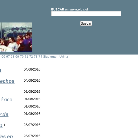
BUSCAR
en
www.olca.cl
5
66
67
68
69
70
71
72
73
74
Siguiente
-
Ultima
n
04/08/2016
erechos
04/08/2016
03/08/2016
éxico
01/08/2016
01/08/2016
r de
01/08/2016
ia
/
28/07/2016
les en
28/07/2016