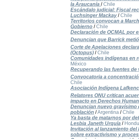
la Araucanía
/
Chile
Escándalo judicial: Fiscal 
Luchsinger Mackay
/
Chile
Territorios convocan a March
Gobierno
/
Chile
Declaración de OCMAL por el
Denuncian que Barrick metió
Corte de Apelaciones declar
(Octopus)
/
Chile
Comunidades indígenas en res
México
Recuperando las fuentes de v
Convocatoria a concentració
Chile
Asociación Indígena Lafkenc
Relatores ONU critican acuer
impacto en Derechos Huma
Denuncian nuevo gravísimo d
población
/
Argentina
/
Chile
Ya basta de matarnos por de
Lesbia Janeth Urquía
/
Hondu
Invitación al lanzamiento de
sobre extractivismo y proces