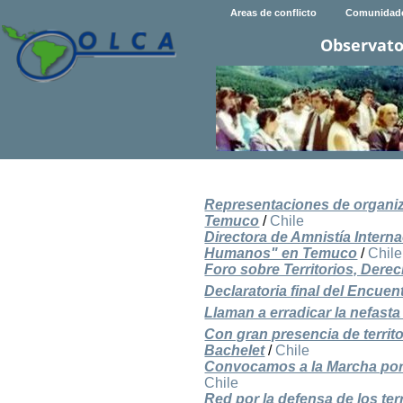
Areas de conflicto
Comunidad
Observato
Representaciones de organiza
Temuco
/
Chile
Directora de Amnistía Intern
Humanos" en Temuco
/
Chile
Foro sobre Territorios, Der
Declaratoria final del Encuen
Llaman a erradicar la nefast
Con gran presencia de territ
Bachelet
/
Chile
Convocamos a la Marcha por la
Chile
Red por la defensa de los te