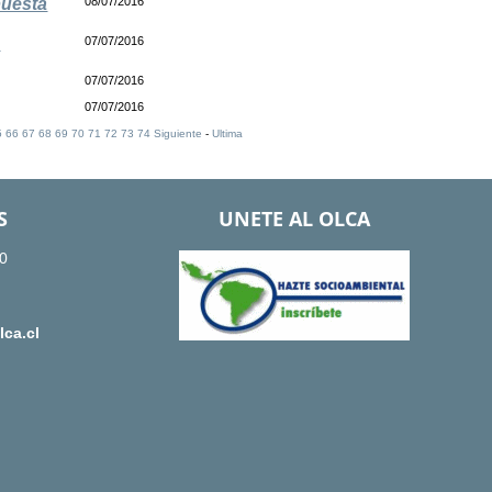
puesta
08/07/2016
h
07/07/2016
07/07/2016
07/07/2016
5
66
67
68
69
70
71
72
73
74
Siguiente
-
Ultima
S
UNETE AL OLCA
0
ca.cl