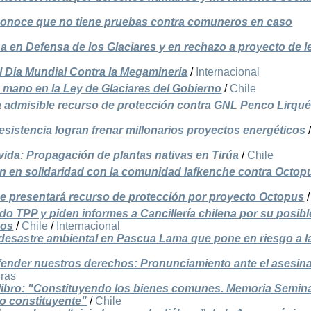
reconoce que no tiene pruebas contra comuneros en caso
a en Defensa de los Glaciares y en rechazo a proyecto de l
 Día Mundial Contra la Megaminería
/
Internacional
 mano en la Ley de Glaciares del Gobierno
/
Chile
a admisible recurso de protección contra GNL Penco Lirqu
istencia logran frenar millonarios proyectos energéticos
ida: Propagación de plantas nativas en Tirúa
/
Chile
n en solidaridad con la comunidad lafkenche contra Octop
e presentará recurso de protección por proyecto Octopus
do TPP y piden informes a Cancillería chilena por su posibl
nos
/
Chile
/
Internacional
esastre ambiental en Pascua Lama que pone en riesgo a l
fender nuestros derechos: Pronunciamiento ante el asesin
ras
l libro: "Constituyendo los bienes comunes. Memoria Semin
o constituyente"
/
Chile