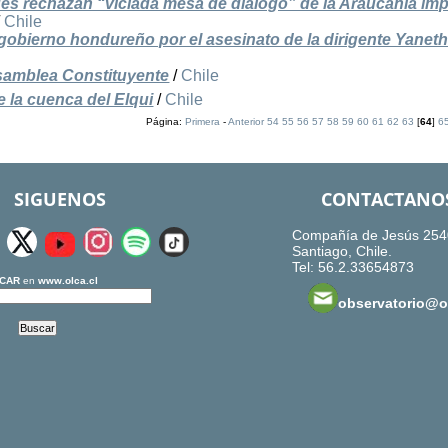
s rechazan “viciada mesa de diálogo” de la Araucanía im
/
Chile
gobierno hondureño por el asesinato de la dirigente Yanet
 Asamblea Constituyente
/
Chile
e la cuenca del Elqui
/
Chile
Página:
Primera
-
Anterior
54
55
56
57
58
59
60
61
62
63
[
64
]
6
SIGUENOS
CONTACTANO
Compañía de Jesús 254
Santiago, Chile.
Tel: 56.2.33654873
CAR
en
www.olca.cl
observatorio@ol