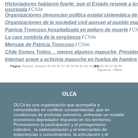
Historiadores hablaron fuerte: que el Estado respete a lo
usurpada
/
Chile
Organizaciones denuncian política estatal sistemática d
Organizaciones de la sociedad civil apoyan al pueblo m
Patricia Troncoso hospitalizada en peligro de muerte
/
Ch
La cara sombría de la vergüenza
/
Chile
Mensaje de Patricia Troncoso
/
Chile
Chile Somos Todos… menos algunos mapuche, Presiden
Internan grave a activista mapuche en huelga de hambre
Página:
Primera
-
Anterior
54
55
56
57
58
59
60
61
62
63
[
64
]
65
66
67
68
69
Siguiente
-
Ultima
OLCA
OLCA es una organización que acompaña a
comunidades en conflicto socioambiental, que en
condiciones de profunda asimetría, enfrentan un modelo
económico depredador impuesto en los territorios.
Promovemos la participación y el protagonismo
colectivo, la sistematización y el intercambio de
experiencias y conocimientos, la articulación y el