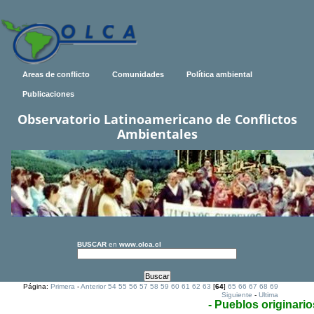
Areas de conflicto
Comunidades
Política ambiental
Publicaciones
Observatorio Latinoamericano de Conflictos
Ambientales
BUSCAR
en
www.olca.cl
Página:
Primera
-
Anterior
54
55
56
57
58
59
60
61
62
63
[
64
]
65
66
67
68
69
Siguiente
-
Ultima
- Pueblos originario