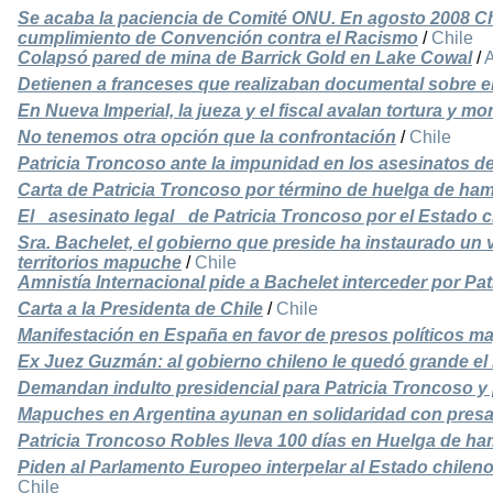
Se acaba la paciencia de Comité ONU. En agosto 2008 C
cumplimiento de Convención contra el Racismo
/
Chile
Colapsó pared de mina de Barrick Gold en Lake Cowal
/
A
Detienen a franceses que realizaban documental sobre 
En Nueva Imperial, la jueza y el fiscal avalan tortura y mo
No tenemos otra opción que la confrontación
/
Chile
Patricia Troncoso ante la impunidad en los asesinatos 
Carta de Patricia Troncoso por término de huelga de ha
El _asesinato legal_ de Patricia Troncoso por el Estado 
Sra. Bachelet, el gobierno que preside ha instaurado un
territorios mapuche
/
Chile
Amnistía Internacional pide a Bachelet interceder por Pa
Carta a la Presidenta de Chile
/
Chile
Manifestación en España en favor de presos políticos 
Ex Juez Guzmán: al gobierno chileno le quedó grande el
Demandan indulto presidencial para Patricia Troncoso y
Mapuches en Argentina ayunan en solidaridad con presa 
Patricia Troncoso Robles lleva 100 días en Huelga de h
Piden al Parlamento Europeo interpelar al Estado chilen
Chile